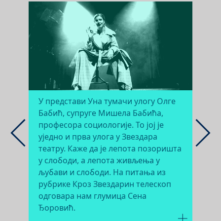
ЛУЦИ
ПРОФЕСИОНАЛЦА
СВЕЧАНОСТИМА
БИЈЕЉИНИ
ОСТВАРЕЊЕ НА ДАНИМА
ДА ПОВЕЗУЈЕ ЉУДЕ,
ВРАТИЛА
ХИЉАДА ЉУДИ
03.07.2026.
24.06.2026.
05.06.2026.
12.03.2026.
06.03.2026.
04.03.2026.
„МИЛИВОЈЕ ЖИВАНОВИЋ“
КОМЕДИЈЕ
ЗАЈЕДНИЦЕ И КУЛТУРЕ
11.06.2026.
05.06.2026.
30.03.2026.
11.03.2026.
14.01.2026.
06.04.2026.
27.03.2026.
26.03.2026.
У представи Уна тумачи улогу Олге
Бабић, супруге Мишела Бабића,
професора социологије. То јој је
уједно и прва улога у Звездара
театру. Каже да је лепота позоришта
у слободи, а лепота живљења у
љубави и слободи. На питања из
рубрике Кроз Звездарин телескоп
одговара нам глумица Сена
Ђоровић.