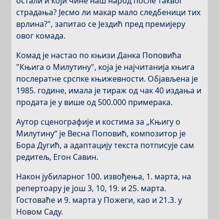
остали и који чине наш народ после таквог
страдања? Јесмо ли макар мало следбеници тих
врлина?", запитао се Јездић пред премијеру
овог комада.
Комад је настао по књизи Данка Поповића
"Књига о Милутину", која је најчитанија књига
послератне срспке књижевности. Објављена је
1985. године, имала је тираж од чак 40 издања и
продата је у више од 500.000 примерака.
Аутор сценографије и костима за „Књигу о
Милутину“ је Весна Поповић, композитор је
Бора Дугић, а адаптацију текста потписује сам
редитељ, Егон Савин.
Након јубиларног 100. извођења, 1. марта, на
репертоару је још 3, 10, 19. и 25. марта.
Гостоваће и 9. марта у Пожеги, као и 21.3. у
Новом Саду.