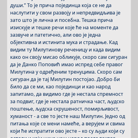
души.” То је прича појединца која се не да
наслутити у свом развоју и непредвидљива је
зато што је лична и посебна. Тешка прича
изискује и тешке речи које ће на моменте да
зазвуче и патетично, али ово је једна
објективна и истинита мука и страдање. Кад
видим ту Милутинову реченицу и када видим
како он своју мисао обликује, скоро сам сигуран
да је Данко Поповић имао испред себе правог
Милутина у одређеним тренуцима. Скоро сам
сигуран да је тај Милутин постојао. Добро би
било да се ми, као појединци и као народ
запитамо, да видимо где је нестала спремност
за подвиг, где је нестала ратничка част, људско
поштење, људска скрушеност, помирљивост,
хуманост - а све то јесте наш Милутин. Једно од
питања које се мени намеће, а верујем и свима
који ће испратити ово јесте – ко су људи који су