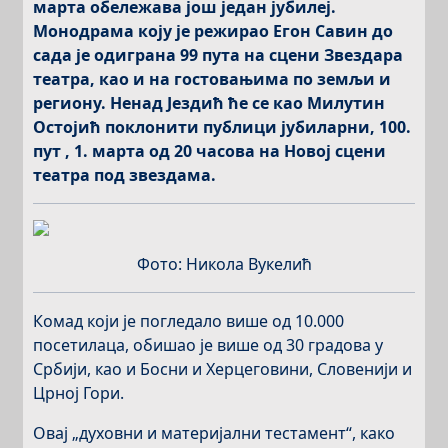
марта обележава још један јубилеј.
Монодрама коју је режирао Егон Савин до
сада је одиграна 99 пута
на сцени Звездара
театра, као и на гостовањима по земљи и
региону
.
Ненад Јездић ће се као Милутин
Остојић поклонити публици јубиларни, 100.
пут , 1.
марта
од 20 часова на Новој сцени
театра под звездама.
Фото: Никола Вукелић
Комад који је погледало више од 10.000
посетилаца, обишао је више од 30 градова у
Србији, као и Босни и Херцеговини, Словенији и
Црној Гори.
Овај „духовни и материјални тестамент“, како