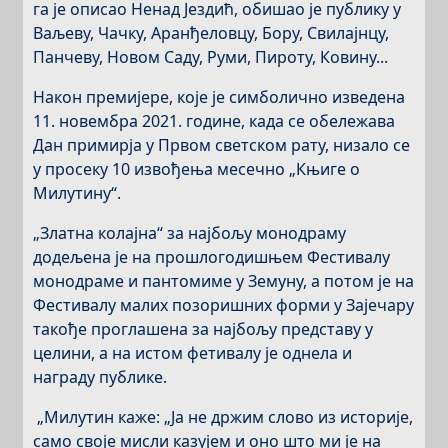
га је описао Ненад Јездић, обишао је публику у
Ваљеву, Чачку, Аранђеловцу, Бору, Свилајнцу,
Панчеву, Новом Саду, Руми, Пироту, Ковину...
Након премијере, које је симболично изведена
11. новембра 2021. године, када се обележава
Дан примирја у Првом светском рату, низало се
у просеку 10 извођења месечно „Књиге о
Милутину“.
„Златна колајна“ за најбољу монодраму
додељена је на прошлогодишњем Фестивалу
монодраме и пантомиме у Земуну, а потом је на
Фестивалу малих позоришних форми у Зајечару
такође проглашена за најбољу представу у
целини, а на истом фетивалу је однела и
награду публике.
„Милутин каже: „Ја не држим слово из историје,
само своје мисли казујем и оно што ми је на