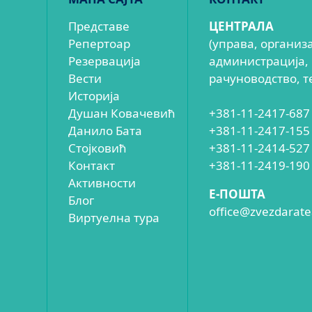
Представе
ЦЕНТРАЛА
Репертоар
(управа, организ
Резервација
администрација,
Вести
рачуноводство, т
Историја
Душан Ковачевић
+381-11-2417-687
Данило Бата
+381-11-2417-155
Стојковић
+381-11-2414-527
Контакт
+381-11-2419-190
Активности
E-ПОШТА
Блог
office@zvezdaratea
Виртуелна тура