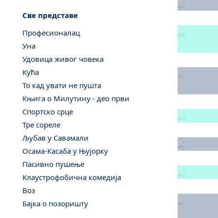
Све представе
Професионалац
Уна
Удовица живог човека
Кућа
То кад увати не пушта
Књига о Милутину - део први
Спортско срце
Тре сореле
Љубав у Савамали
Осама-Касаба у Њујорку
Пасивно пушење
Клаустрофобична комедија
Воз
Бајка о позоришту