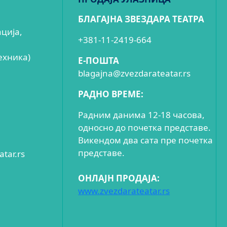
БЛАГАЈНА ЗВЕЗДАРА ТЕАТРА
ација,
+381-11-2419-664
ехника)
E-ПОШТА
blagajna@zvezdarateatar.rs
РАДНО ВРЕМЕ:
Радним данима 12-18 часова,
односно до почетка представе.
Викендом два сата пре почетка
представе.
tar.rs
ОНЛАЈН ПРОДАЈА:
www.zvezdarateatar.rs