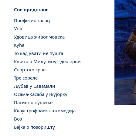
Све представе
Професионалац
Уна
Удовица живог човека
Кућа
То кад увати не пушта
Књига о Милутину - део први
Спортско срце
Тре сореле
Љубав у Савамали
Осама-Касаба у Њујорку
Пасивно пушење
Клаустрофобична комедија
Воз
Бајка о позоришту