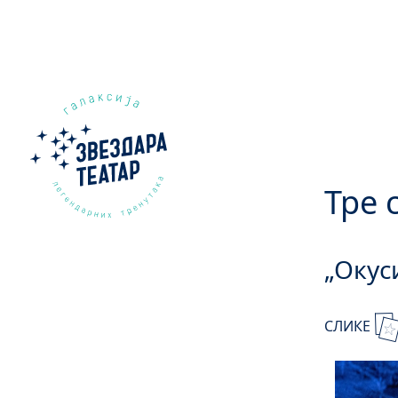
Тре 
„Окус
СЛИКЕ