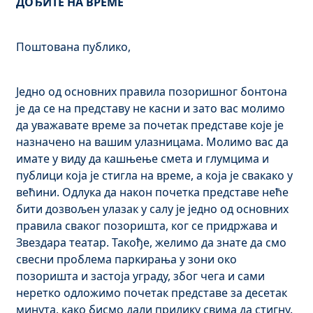
ДОЂИТЕ НА ВРЕМЕ
Поштована публико,
Једно од основних правила позоришног бонтона
је да се на представу не касни и зато вас молимо
да уважавате време за почетак представе које је
назначено на вашим улазницама. Молимо вас да
имате у виду да кашњење смета и глумцима и
публици која је стигла на време, а која је свакако у
већини. Одлука да након почетка представе неће
бити дозвољен улазак у салу је једно од основних
правила сваког позоришта, ког се придржава и
Звездара театар. Такође, желимо да знате да смо
свесни проблема паркирања у зони око
позоришта и застоја уграду, због чега и сами
неретко одложимо почетак представе за десетак
минута, како бисмо дали прилику свима да стигну.