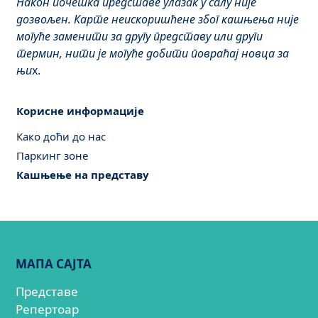
Након почетка представе улазак у салу није
дозвољен. Карте неискоришћене због кашњења није
могуће заменити за другу представу или други
термин, нити је могуће добити повраћај новца за
њи
х.
Корисне информације
Како доћи до нас
Паркинг зоне
Кашњење на представу
МАПА САЈТА
Представе
Репертоар