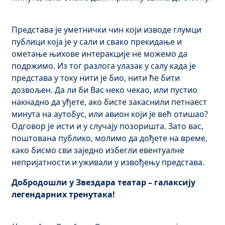
Представа је уметнички чин који изводе глумци
публици која је у сали и свако прекидање и
ометање њихове интеракције не можемо да
подржимо. Из тог разлога улазак у салу када је
представа у току нити је био, нити ће бити
дозвољен. Да ли би Вас неко чекао, или пустио
накнадно да уђете, ако бисте закаснили петнаест
минута на аутобус, или авион који је већ отишао?
Одговор је исти и у случају позоришта. Зато вас,
поштована публико, молимо да дођете на време,
како бисмо сви заједно избегли евентуалне
непријатности и уживали у извођењу представа.
Добродошли у Звездара театар – галаксију
легендарних тренутака!