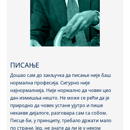
ПИСАЊЕ
Дошао сам до закључка да писање није баш
нормална професија. Сигурно није
најнормалнија. Није нормално да човек цео
дан измишља нешто. Не може се рећи да је
природно да човек устане ујутро и пише
некакве дијалоге, разговара сам са собом.
Писце би, у принципу, требало држати мало
по страни. Јер, не знате да ли је у неком