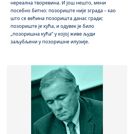
нереална творевина. И још нешто, мени
посебно битно: позориште није зграда – као
што се већина позоришта данас гради;
позориште је кућа, и одувек је било
„позоришна кућа“ у којој живе људи
заљубљени у позоришне илузије.