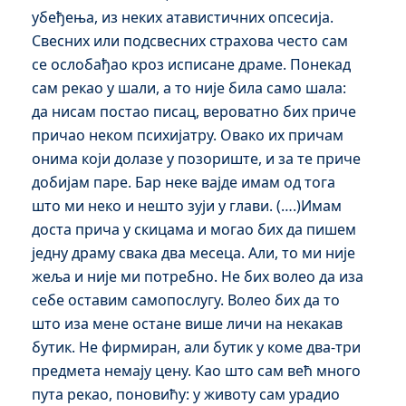
убеђења, из неких атавистичних опсесија.
Свесних или подсвесних страхова често сам
се ослобађао кроз исписане драме. Понекад
сам рекао у шали, а то није била само шала:
да нисам постао писац, вероватно бих приче
причао неком психијатру. Овако их причам
онима који долазе у позориште, и за те приче
добијам паре. Бар неке вајде имам од тога
што ми неко и нешто зуји у глави. (….)Имам
доста прича у скицама и могао бих да пишем
једну драму свака два месеца. Али, то ми није
жеља и није ми потребно. Не бих волео да иза
себе оставим самопослугу. Волео бих да то
што иза мене остане више личи на некакaв
бутик. Не фирмиран, али бутик у коме два-три
предмета немају цену. Као што сам већ много
пута рекао, поновићу: у животу сам урадио