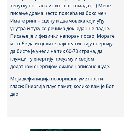
тенутку постао лик из свог комада.(…) Мене
писање драма често подсећа на бокс меч.
Имате ринг – сцену и два човека који уђу
унутра и туку се речима док један не падне.
Писање је и физички напоран посао. Морате
из себе да исцедите најкреативнију енергију
да бисте је унели на тих 60-70 страна, да
глумци ту енергију преузму и својом
додатном енергијом оживе написане људе.
Моја дефиниција позоришне уметности
гласи: Eнергија плус памет, колико вам је Бог
дао.