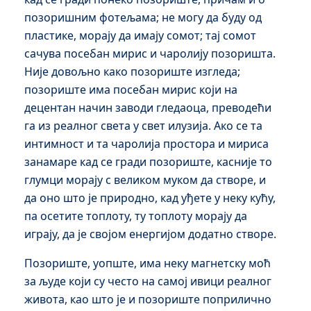
позоришним фотељама; не могу да буду од
пластике, морају да имају сомот; тај сомот
сачува посебан мирис и чаролију позоришта.
Није довољно како позориште изгледа;
позориште има посебан мирис који на
децентан начин заводи гледаоца, преводећи
га из реалног света у свет илузија. Ако се та
интимност и та чаролија простора и мириса
занамаре кад се гради позориште, касније то
глумци морају с великом муком да створе, и
да оно што је природно, кад уђете у неку кућу,
па осетите топлоту, ту топлоту морају да
играју, да је својом енергијом додатно створе.
Позориште, уопште, има неку магнетску моћ
за људе који су често на самој ивици реалног
живота, као што је и позориште поприлично