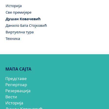
Историја
Све премијере
Душан Ковачевић
Данило Бата Стојковић
Виртуелна тура
Техника
МАПА САЈТА
Представе
Репертоар
Резервација
Вести
Историја
Душан Ковачевић