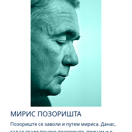
МИРИС ПОЗОРИШТА
Позориште се заволи и путем мириса. Данас,
кад се гради понеко позориште, причам и о