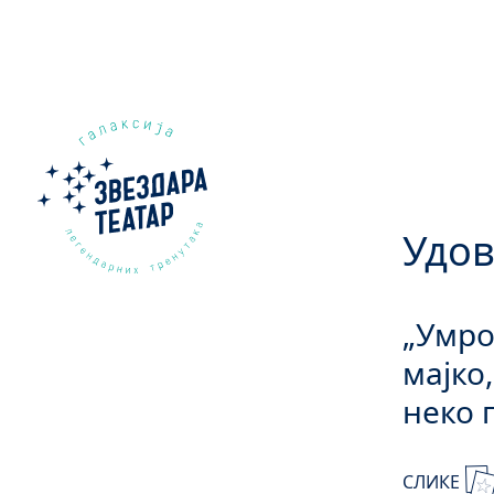
Удов
„Умро
мајко
неко 
СЛИКЕ