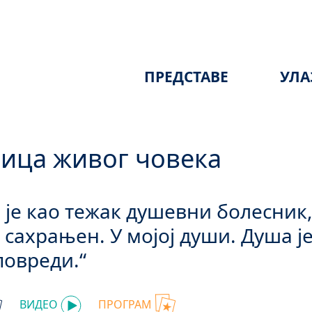
ПРЕДСТАВЕ
УЛА
ица живог човека
 је као тежак душевни болесник, 
, сахрањен. У мојој души. Душа ј
повреди.“
ВИДЕО
ПРОГРАМ