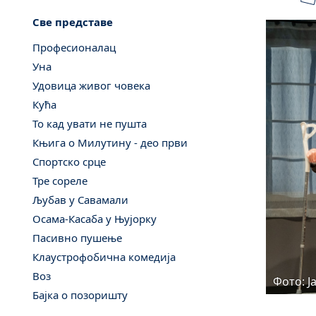
Све представе
Професионалац
Уна
Удовица живог човека
Кућа
То кад увати не пушта
Књига о Милутину - део први
Спортско срце
Тре сореле
Љубав у Савамали
Осама-Касаба у Њујорку
Пасивно пушење
Клаустрофобична комедија
Воз
Фото: Ј
Бајка о позоришту