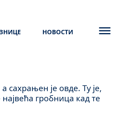
ЗНИЦЕ
НОВОСТИ
а сахрањен је овде. Ту је,
е највећа гробница кад те