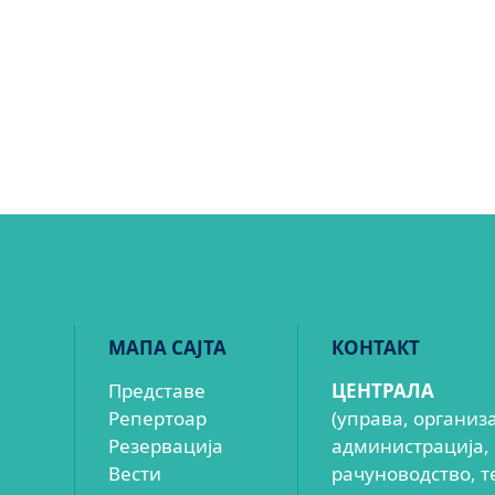
МАПА САЈТА
КОНТАКТ
Представе
ЦЕНТРАЛА
Репертоар
(управа, организ
Резервација
администрација,
Вести
рачуноводство, т