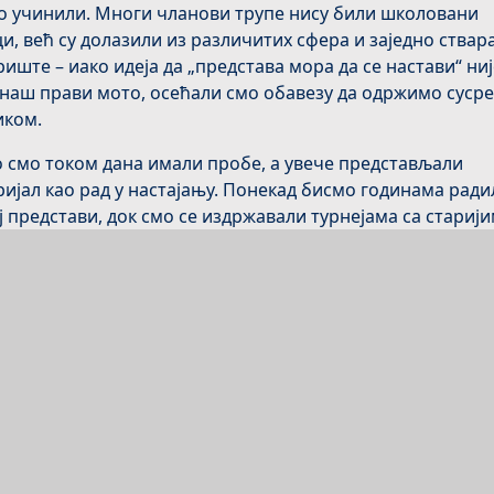
о учинили. Многи чланови трупе нису били школовани
и, већ су долазили из различитих сфера и заједно ствар
иште – иако идеја да „представа мора да се настави“ ниј
наш прави мото, осећали смо обавезу да одржимо сусре
иком.
 смо током дана имали пробе, а увече представљали
ијал као рад у настајању. Понекад бисмо годинама ради
ј представи, док смо се издржавали турнејама са стариј
ставама. Вишегодишњи рад на некој поставци би ме ума
 су ми понекад биле напорне, али то приказивање рада 
јању увек је било узбудљиво – чак и када би малобројна
ика немилосрдно показала колико људи заиста занима о
адимо. То ме је само подсећало да, без обзира на број
тних, публика постаје сведок који позоришту даје смиса
т.
 исто као што у коцкарницама постоји знак на ком пише:
те да будете присутни да бисте победили“. Заједничко