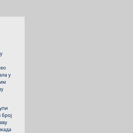
у
мео
ала у
тим
ну
упи
 број
аву
икада