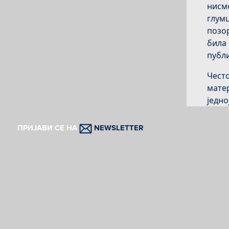
нисм
глумц
позор
била 
публ
Често
матер
једно
пред
пробе
ПРИЈАВИ СЕ НА
NEWSLETTER
наста
публ
што р
прису
живо
То је
„Мора