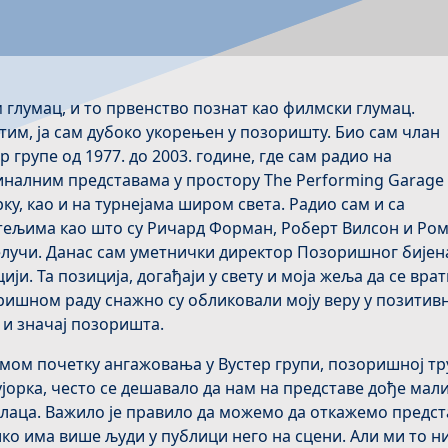
м глумац, и то првенство познат као филмски глумац.
им, ја сам дубоко укорењен у позоришту. Био сам члан
р групе од 1977. до 2003. године, где сам радио на
налним представама у простору The Performing Garage 
ку, као и на турнејама широм света. Радио сам и са
тељима као што су Ричард Форман, Роберт Вилсон и Ро
лучи. Данас сам уметнички директор Позоришног бијен
ији. Та позиција, догађаји у свету и моја жеља да се вра
ришном раду снажно су обликовали моју веру у позитив
 и значај позоришта.
мом почетку ангажовања у Вустер групи, позоришној тр
јорка, често се дешавало да нам на представе дође мали
лаца. Важило је правило да можемо да откажемо предст
ко има више људи у публици него на сцени. Али ми то н