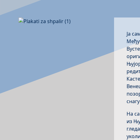
Ја са
Међут
Вусте
ориги
Њујор
реди
Касте
Венец
позо
снагу
На са
из Њу
гледа
уколи