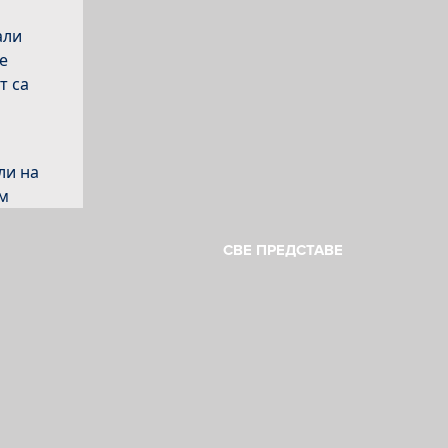
али
е
т са
ли на
им
рао и
у
СВЕ ПРЕДСТАВЕ
но
о и