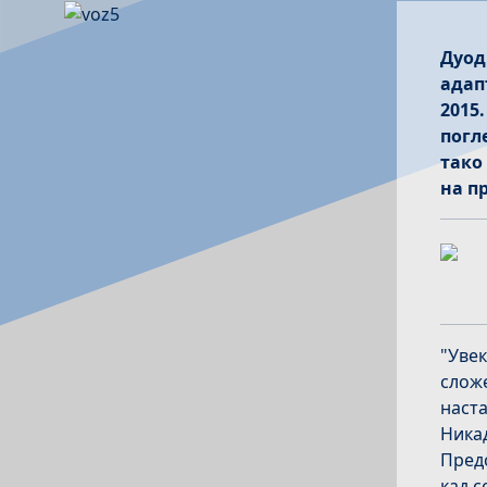
Дуод
адап
2015
погл
тако
на п
"Увек
сложе
наста
Никад
Предс
кад с