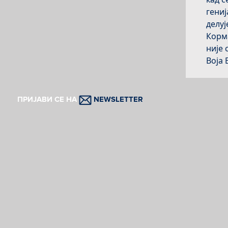
гениј
делуј
Корма
није 
Воја
„Воз“
желез
ПРИЈАВИ СЕ НА
NEWSLETTER
Брајо
Серге
Пред 
рекао
„Ово 
ми, с
почет
Триф
На ма