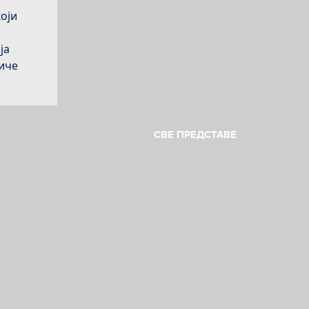
оји
ја
тиче
 Воја
СВЕ ПРЕДСТАВЕ
талог
е сви
е