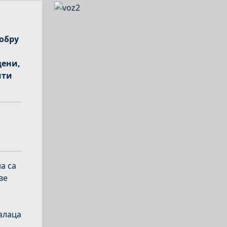
тобру
цени,
ити
а са
ве
далаца