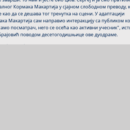
алног Кормака Макартија у сјајном слободном преводу, к
е као да се дешава тог тренутка на сцени. У адаптацији
ка Макартија сам направио интеракцију са публиком ко
само посматрач, него се осећа као активни учесник", ис
 Брајовић поводом десетогодишњице ове дуодраме.
 је филозофска драма о два јунака који се сусрећу на
ничкој станици. На сцени су два лика - Бели, кога тумачи
вић као професор и Црни, бивши затвореник, кога игра
ј Трифуновић.
премијеру овог комада, Сергеј Трифуновић је између ос
:
није позоришна представа. Ово је нешто са чиме ћемо с
ударати до краја живота, тог воза без кондуктера, коме с
на, крајња и успутне станице, не могу знати”, каже
уновић.
тичној сцени овај „Воз“ је до сада изведен 219 пута, а