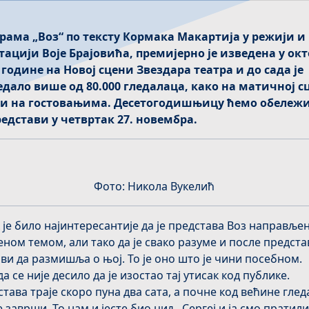
рама „Воз“ по тексту Кормака Макартија у режији и
тацији Воје Брајовића,
премијерно је изведена у ок
. године на Новој сцени Звездара театра
и до сада је
едало више од 80.000 гледалаца, како на матичној с
 и на гостовањима.
Десетогодишњицу ћемо обележ
редстави у четвртак 27. новембра.
Фото: Никола Вукелић
 је било најинтересантије да је представа Воз направљен
ном темом, али тако да је свако разуме и после предста
ви да размишља о њој. То је оно што је чини посебном.
а се није десило да је изостао тај утисак код публике.
тава траје скоро пуна два сата, а почне код већине гле
е заврши. То нам и јесте био циљ. Сергеј и ја смо пратили