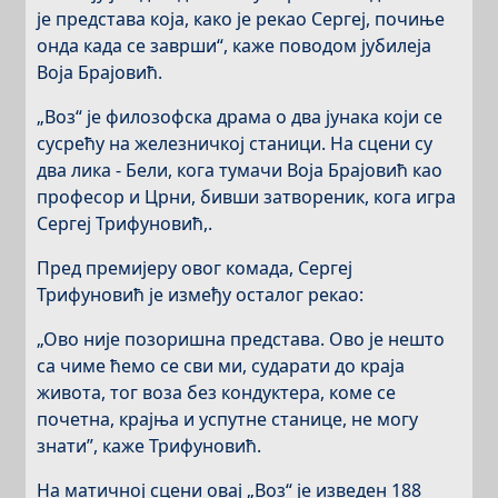
је представа која, како је рекао Сергеј, почиње
онда када се заврши“, каже поводом јубилеја
Воја Брајовић.
„Воз“ је филозофска драма о два јунака који се
сусрећу на железничкој станици. На сцени су
два лика - Бели, кога тумачи Воја Брајовић као
професор и Црни, бивши затвореник, кога игра
Сергеј Трифуновић,.
Пред премијеру овог комада, Сергеј
Трифуновић је између осталог рекао:
„Ово није позоришна представа. Ово је нешто
са чиме ћемо се сви ми, сударати до краја
живота, тог воза без кондуктера, коме се
почетна, крајња и успутне станице, не могу
знати”, каже Трифуновић.
На матичној сцени овај „Воз“ је изведен 188