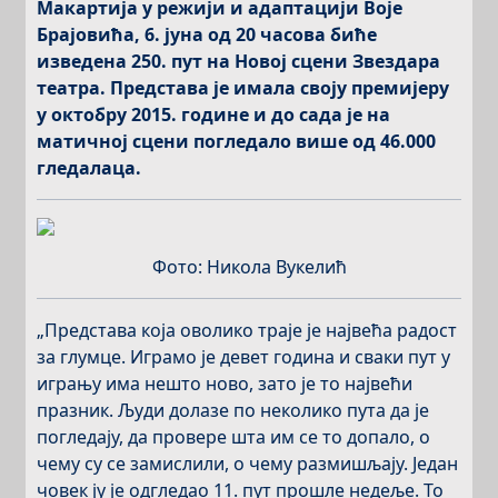
Макартија у режији и адаптацији Воје
Брајовића,
6. јуна од 20 часова биће
изведена 250. пут на Новој сцени Звездара
театра. Представа је
имала своју премијеру
у октобру 2015. године и до сада је
на
матичној сцени погледало више од 46.000
гледалаца.
Фото: Никола Вукелић
„Представа која оволико траје је највећа радост
за глумце. Играмо је девет година и сваки пут у
игрању има нешто ново, зато је то највећи
празник. Људи долазе по неколико пута да је
погледају, да провере шта им се то допало, о
чему су се замислили, о чему размишљају. Један
човек ју је одгледао 11. пут прошле недеље. То