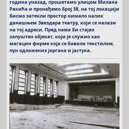
година уназад, прошетамо улицом Милана
Ракића и пронађемо број 38, на тој локацији
бисмо затекли простор нимало налик
данашњем Звездара театру, који се налази
на тој адреси. Пред нама би стајао
запуштен објекат, који је служио као
магацин фирме која се бавила текстилом,
пун одложених јоргана и јастука.