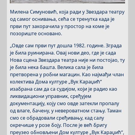
Милена Симуновић, која ради у Звездара театру
од самог оснивања, сећа се тренутка када је
први пут закорачила у простор на коме је
позориште основано.
„Овде сам први пут дошла 1982. године. Зграда
је била руинирана. Овај нови део, где је сада
Нова сцена Звездара театра није ни постојао, ту
је била нека башта. Велика сала је била
претворена у робни магацин. Као најмађи члан
колектива Дома културе „Вук Караџић“
изабрана сам да са судијом, који је радио као
ликвидациони управник, сређујем
документацију, коју смо овде затекли пропалу
од влаге, бачену, у невероватном стању. Таман
смо се обрадовали сређивању, кад салу
окречише у розе боју. После је већ бригу
преузео обновљени Дом културе „Вук Караџић“,