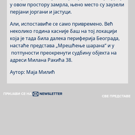
у овом простору замрла, њено место су заузели
перјани јоргани и јастуци.
Али, испоставиће се само привремено. Већ
неколико година касније баш на тој локацији
која је тада била далека периферија Београда,
настаће представа „Мрешћење шарана“ и у
потпуности преокренути судбину објекта на
адреси Милана Ракића 38.
Аутор: Маја Милић
ПРИЈАВИ СЕ НА
NEWSLETTER
СВЕ ПРЕДСТАВЕ