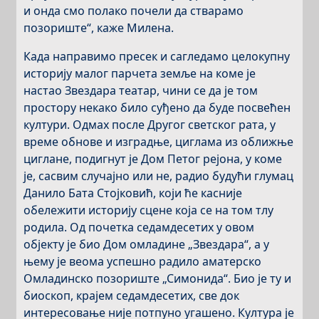
и онда смо полако почели да стварамо
позориште“, каже Милена.
Када направимо пресек и сагледамо целокупну
историју малог парчета земље на коме је
настао Звездара театар, чини се да је том
простору некако било суђено да буде посвећен
култури. Одмах после Другог светског рата, у
време обнове и изградње, циглама из оближње
циглане, подигнут је Дом Петог рејона, у коме
је, сасвим случајно или не, радио будући глумац
Данило Бата Стојковић, који ће касније
обележити историју сцене која се на том тлу
родила. Од почетка седамдесетих у овом
објекту је био Дом омладине „Звездара“, а у
њему је веома успешно радило аматерско
Омладинско позориште „Симонида“. Био је ту и
биоскоп, крајем седамдесетих, све док
интересовање није потпуно угашено. Култура је