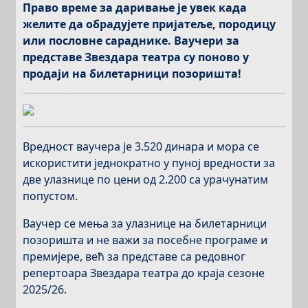
Право време за даривање je увек када
желите да обрадујете пријатеље, породицу
или пословне сараднике. Ваучери за
представе Звездара театра су поново у
продаји на билетарници позоришта!
Вредност ваучера је 3.520 динара и мора се
искористити једнократно у пуној вредности за
две улазнице по цени од 2.200 са урачунатим
попустом.
Ваучер се мења за улазнице на билетарници
позоришта и не важи за посебне програме и
премијере, већ за представе са редовног
репертоара Звездара театра до краја сезоне
2025/26.