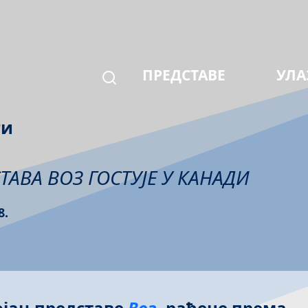
ПРЕДСТАВЕ
УЛА
ти
ТАВА ВОЗ ГОСТУЈЕ У КАНАДИ
8.
јац представе
Воз
, рађене према