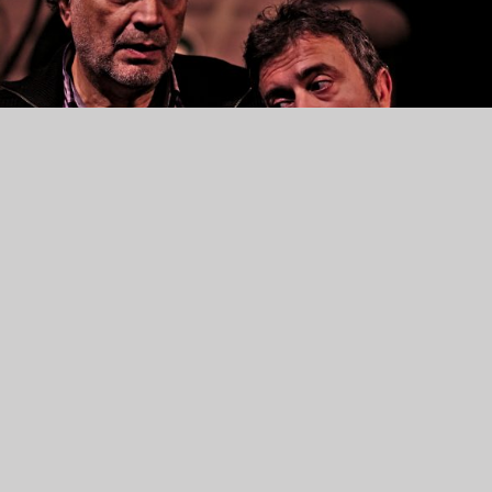
 Матија Јовановић
ади ће у организацији система „Ентертејмент“ тамошња
ка видети представу која отвара многа важна питања и
де на њих, представу која приказује глумачки таленат,
ну и посвећеност у правом светлу.