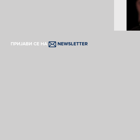
ПРИЈАВИ СЕ НА
NEWSLETTER
Фото:
У Кан
публи
погле
вешти