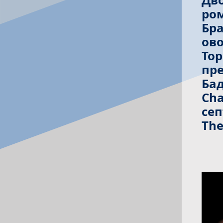
ром
Бра
ово
Тор
пре
Бад
Cha
cеп
The