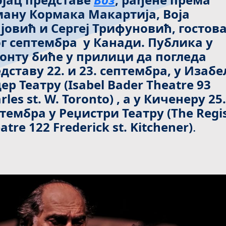
ану Кормака Макартија, Воја
јовић и Сергеј Трифуновић, гостов
г септембра у Канади. Публика у
онту биће у прилици да погледа
дставу 22. и 23. cептембра, у Изабе
ер Театру (Isabel Bader Theatre 93
rles st. W. Toronto) , а у Киченеру 25.
тембра у Реџистри Театру (The Regi
atre 122 Frederick st. Kitchener)
.