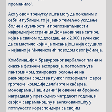
променило“.
Ако у овом тренутку ишта могу да пожелим и
себи и публици, то је једно темељно укидање
болне актуелности и препознатљивости
највреднијих страница Домановићеве сатире,
која на сваком од досадашњих 2.000 звучи као
да се мастило којим је писана још није осушило
– изјавио је Миленковић поводом овог јубилеја.
Комбинацијом бравурозног вербалног плана и
снажне физичке експресије, потпомогнуте
пантомимом, жанровски ослоњене на
разноврсна средства пучког позоришта, фарсе,
гротеске, комедије делл'арте и кабареа,
монодрама „Наши дани“ је овенчана бројним
наградама у претходних четрдесет година, и
својом савременошћу и ангажованошћу у
потпуности кореспондира са својим