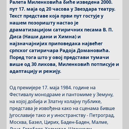
Ралета Миленковића биће изведена 2000.
пут 17. маја од 20 часова у Звездара театру.
Текст представе која први пут гостује у
нашем позоришту настао је
драматизацијом сатиричних песама В. П.
Диса (Наши дани и Химна) и
најзначајнијих приповедака највећег
српског сатиричара Радоја Домановића.
Поред тога што у овој представи тумачи
више од 30 ликова, Миленковић потписује и
адаптацију и режију.
Од премијере 17. маја 1984. године на
Фестивалу монодраме и пантомиме у Земуну,
на којој добија и Златну колајну публике,
представа је извођена како на сценама бивше
Југославије тако и у иностранству - Петроград,
Москва, Базел, Цирих, Баден-Баден, Малме,