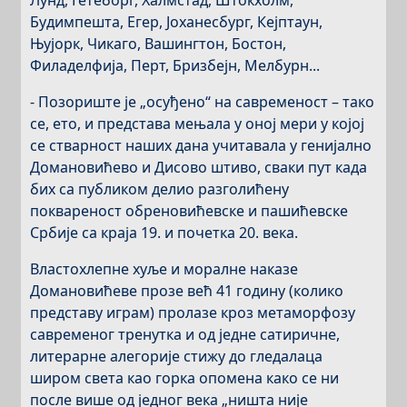
Лунд, Гетеборг, Халмстад, Штокхолм,
Будимпешта, Егер, Јоханесбург, Кејптаун,
Њујорк, Чикаго, Вашингтон, Бостон,
Филаделфија, Перт, Бризбејн, Мелбурн...
- Позориште је „осуђено“ на савременост – тако
се, ето, и представа мењала у оној мери у којој
се стварност наших дана учитавала у генијално
Домановићево и Дисово штиво, сваки пут када
бих са публиком делио разголићену
поквареност обреновићевске и пашићевске
Србије са краја 19. и почетка 20. века.
Властохлепне хуље и моралне наказе
Домановићеве прозе већ 41 годину (колико
представу играм) пролазе кроз метаморфозу
савременог тренутка и од једне сатиричне,
литерарне алегорије стижу до гледалаца
широм света као горка опомена како се ни
после више од једног века „ништа није