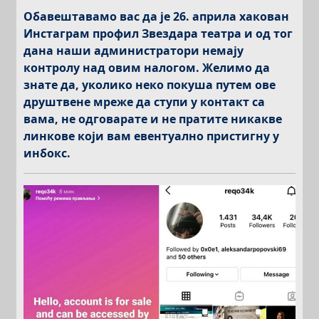
Обавештавамо вас да је 26. априла хакован
Инстаграм профил Звездара театра и од тог
дана наши администратори немају
контролу над овим налогом. Желимо да
знате да, уколико неко покуша путем ове
друштвене мреже да ступи у контакт са
вама, не одговарате и не пратите никакве
линкове који вам евентуално пристигну у
инбокс.