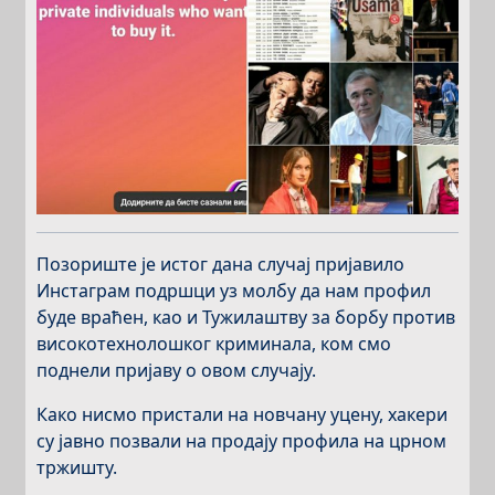
Позориште је истог дана случај пријавило
Инстаграм подршци уз молбу да нам профил
буде враћен, као и Тужилаштву за борбу против
високотехнолошког криминала, ком смо
поднели пријаву о овом случају.
Како нисмо пристали на новчану уцену, хакери
су јавно позвали на продају профила на црном
тржишту.