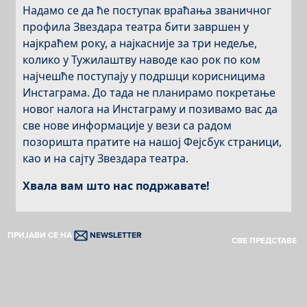
Надамо се да ће поступак враћања званичног
профила Звездара театра бити завршен у
најкраћем року, а најкасније за три недеље,
колико у Тужилаштву наводе као рок по ком
најчешће поступају у подршци корисницима
Инстаграма. До тада не планирамо покретање
новог налога на Инстаграму и позивамо вас да
све нове информације у вези са радом
позоришта пратите на нашој Фејсбук страници,
као и на сајту Звездара театра.
Хвала вам што нас подржавате!
ПРИЈАВИ СЕ НА
NEWSLETTER
СВЕ ПРЕДСТАВЕ