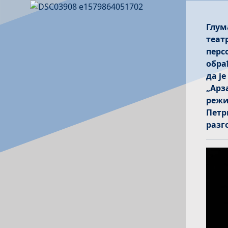
Глум
теат
перс
обра
да ј
„Арз
режи
Петр
разг