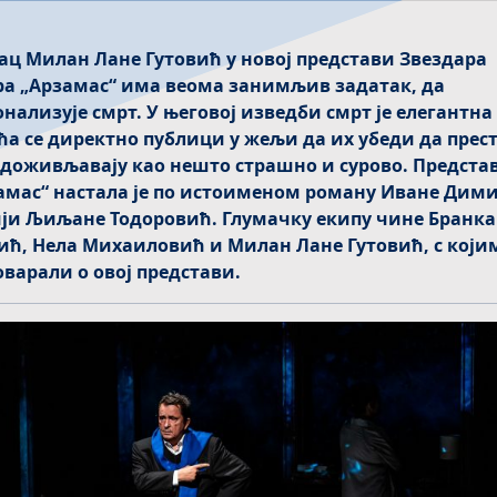
ац Милан Лане Гутовић у новој представи Звездара
ра „Арзамас“ има веома занимљив задатак, да
онализује смрт. У његовој изведби смрт је елегантна
ћа се директно публици у жељи да их убеди да прес
е доживљавају као нешто страшно и сурово. Предста
амас“ настала је по истоименом роману Иване Дими
ји Љиљане Тодоровић. Глумачку екипу чине Бранка
ић, Нела Михаиловић и Милан Лане Гутовић, с који
оварали о овој представи.