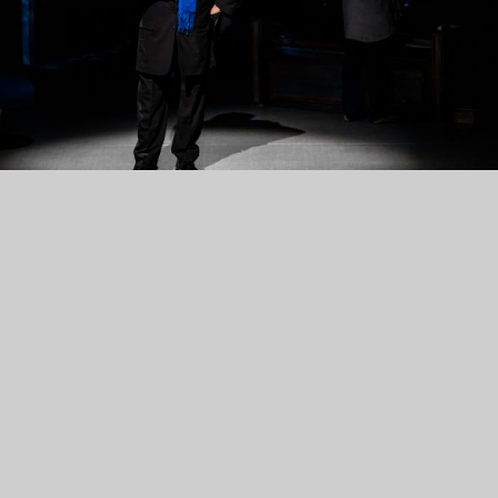
Фото: Никола Вукелић
е него што сте добили улогу у овој представи, ишли 
ромоције књиге Иване Димић и читали сте прозне
ве романа „Арзамас“. Како је дошло до те сарадње?
што је она била директор драме у Народном позоришту 
 када сам ја био члан овог позоришта. Тада смо радили
таве и тако смо постали пријатељи. Приватна блискост 
атно проузроковала и ову пословну сарадњу. У овој по