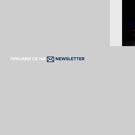
ПРИЈАВИ СЕ НА
NEWSLETTER
И пр
на п
дело
Зато 
време
предс
веров