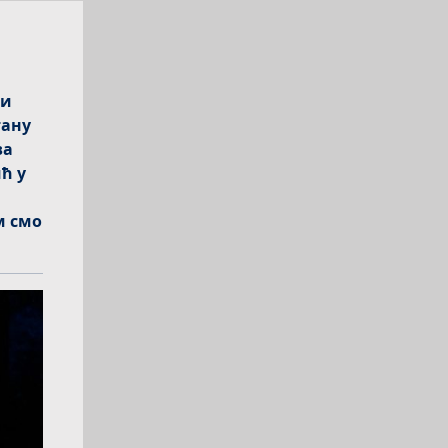
 и
тану
ва
ћ у
м смо