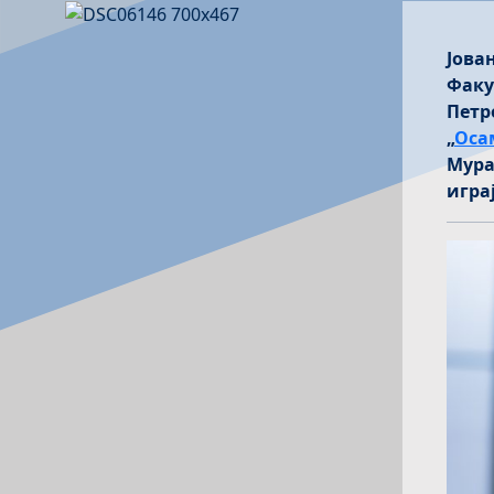
Јова
Факу
Петр
„
Оса
Мура
играј