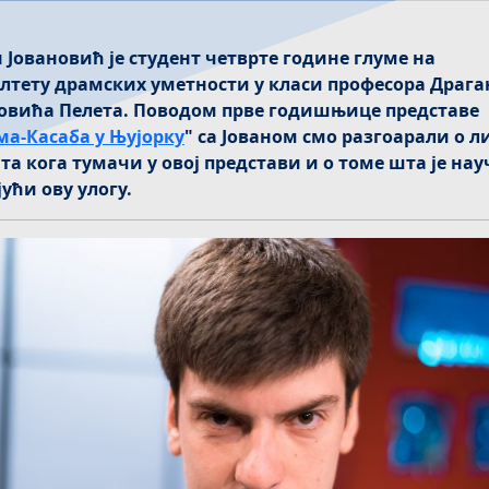
н Јовановић је студент четврте године глуме на
лтету драмских уметности у класи професора Драга
овића Пелета. Поводом прве годишњице представе
ма-Касаба у Њујорку
" са Јованом смо разгоарали о л
та кога тумачи у овој представи и о томе шта је на
ући ову улогу.