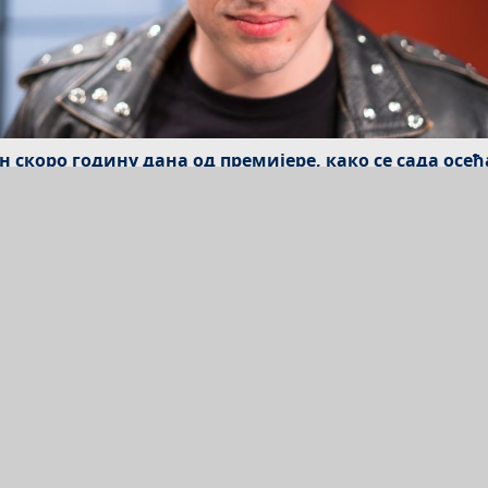
н скоро годину дана од премијере, како се сада осе
 играш ову представу?
аку представу долазим срећан и испуњен што ћу те ноћ
 Муратов костим и заиграти са људима које волим. Мис
р и љубав према представи само расту. Након тридесет
а осјећамо да смо на познатом терену. Андрија нас одл
 ми пратимо и заиста се радујемо једни другима.
та се заправо бори и залаже Мурат, лик кога тумачи
тави? Делује као да се пре свега бори за слободу, ал
 ли конкретније да се одреди то чему он тежи?
адим годинама Мурата доживљавамо као надобудног мл