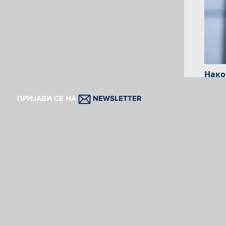
Нако
када
ПРИЈАВИ СЕ НА
NEWSLETTER
На св
обући
да жа
играњ
води,
За ш
предс
може
У мл