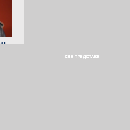
ћаш
СВЕ ПРЕДСТАВЕ
и
лим
ично
ш у
и
адића