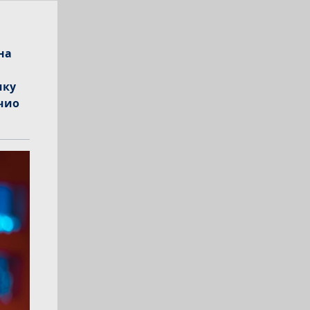
на
ику
учио