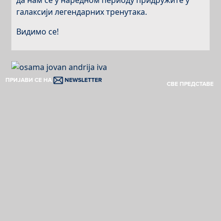
да нам се у наредном периоду придружите у
галаксији легендарних тренутака.
Видимо се!
ПРИЈАВИ СЕ НА
NEWSLETTER
СВЕ ПРЕДСТАВЕ