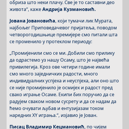
обриза што неки плачу. Све је то саставни део
живота“, каже
Андрија Кузмановић.
Јована Јовановића
, који тумачи лик Мурата,
најбољег Приповедачевог пријатеља, поводом
четворогодишњице премијере смо питали шта
се променило у протеклом периоду:
„Промијенили смо се ми. Добили смо прилику
да одрастемо уз нашу Осаму, што је највећа
привилегија. Кроз ове четири године имали
смо много заједничких радости, много
индивидуалних успјеха и неуспјеха, али оно што
се није промијенило је осмијех и радост пред
свако играње Осаме. Екипи бих поручио да се
радујем сваком новом сусрету и да се надам да
ћемо очувати љубав и ентузијазам током
наредних XY играња.“, изјавио је Јован.
Писац Владимир Кецмановић
, по чијем