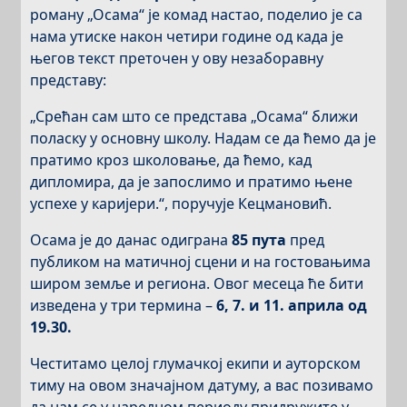
роману „Осама“ је комад настао, поделио је са
нама утиске након четири године од када је
његов текст преточен у ову незаборавну
представу:
„Срећан сам што се представа „Осама“ ближи
поласку у основну школу. Надам се да ћемо да је
пратимо кроз школовање, да ћемо, кад
дипломира, да је запослимо и пратимо њене
успехе у каријери.“, поручује Кецмановић.
Осама је до данас одиграна
85 пута
пред
публиком на матичној сцени и на гостовањима
широм земље и региона. Овог месеца ће бити
изведена у три термина –
6, 7. и 11. априла од
19.30.
Честитамо целој глумачкој екипи и ауторском
тиму на овом значајном датуму, а вас позивамо