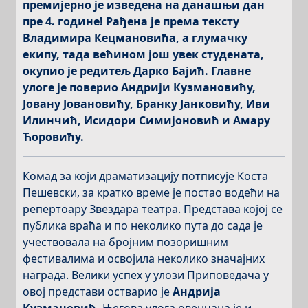
премијерно је изведена
на данашњи дан
пре
4.
г
одине
!
Рађена је према тексту
Владимира Кецмановића, а глумачку
екипу, тада већином још увек студената,
окупио је редитељ Дарко Бајић. Главне
улоге је поверио Андрији Кузмановићу,
Јовану Јовановићу, Бранку Јанковићу, Иви
Илинчић, Исидори Симијоновић и Амару
Ћоровићу.
Комад за који драматизацију потписује Коста
Пешевски, за кратко време је постао водећи на
репертоару Звездара театра. Представа којој се
публика враћа и по неколико пута до сада је
учествовала на бројним позоришним
фестивалима и освојила неколико значајних
награда. Велики успех у улози Приповедача у
овој представи остварио је
Андрија