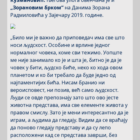
Кузмановић.
Његова улога овенчана је и
„Зорановим брком“
на Данима Зорана
Радмиловића у Зајечару 2019. године.
„Било ми је важно да приповедач има све што
носи људскост. Особине и врлине једног
нормалног човека, коме сви тежимо. Уопште
ме није занимало ко је и шта је, битно је да је
човек у бити, људско биће, неко ко хода овом
планетом и ко би требало да буде једно од
најпаментијих бића. Нисам бранио ни
вероисповест, ни позив, већ само људскост.
Људи се овде препознају зато што ово јесте
животна представа, има све елементе живота у
правом смислу. Зато је мени интересантно да је
играм, а људима да гледају. Видим да се враћају
да поново гледају представу и да су лепо
расположени кад се представа заврши, без