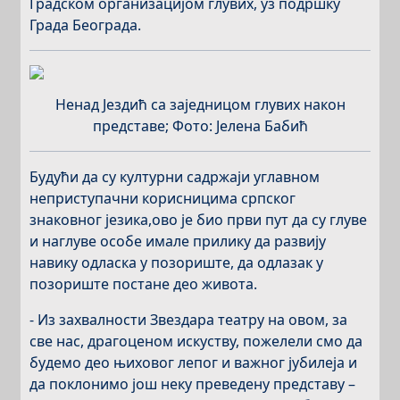
Градском организацијом глувих, уз подршку
Града Београда.
Ненад Јездић са заједницом глувих након
представе; Фото: Јелена Бабић
Будући да су културни садржаји углавном
неприступачни корисницима српског
знаковног језика,ово је био први пут да су глуве
и наглуве особе имале прилику да развију
навику одласка у позориште, да одлазак у
позориште постане део живота.
- Из захвалности Звездара театру на овом, за
све нас, драгоценом искуству, пожелели смо да
будемо део њиховог лепог и важног јубилеја и
да поклонимо још неку преведену представу –