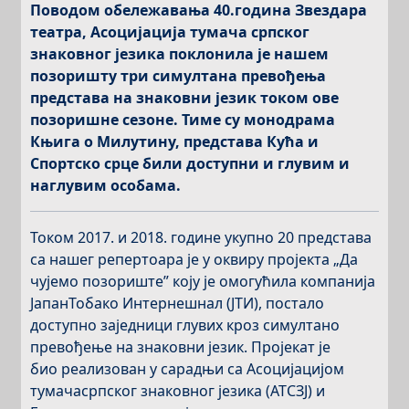
Поводом обележавања 40.година Звездара
театра, Асоцијација
тумача српског
знаковног језика
покл
онила је нашем
позоришту три
симултана превођења
представа на
знаковни језик током ове
позоришне сезоне. Тиме су монодрама
Књига о Милутину, представа Кућа и
Спортско срце били доступни и глувим и
наглувим особама.
Током 2017. и 2018. године укупно 20 представа
са нашег репертоара је у оквиру пројекта
„Да
чујемо позориште” коју је омогућила компанија
ЈапанТобако Интернешнал (ЈТИ)
, постало
доступно заједници глувих кроз
симултано
прев
ођење
на знаковни језик.
Пројекат
је
био
реализ
ован
у сарадњи са Асоцијацијом
тумачасрпског знаковног језика (АТСЗЈ) и