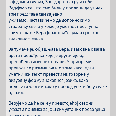
заједници глувих, Звездара театру и себи.
Радујемо се што
смо били у прилици да уз чак
три представе
сви заједно
ужива
мо.
Н
астави
ћемо
да доприносимо
стварању света у коме је уметност доступна
свима –
каже
Вера
Јовановић, тумач српског
знаковног језика.
За
тумаче је
, објашњава Вера,
изазовн
а
оваква
врста превођења
које је другачије од
превођења дневних ствари.
У
припреми
превода
се
размишља
и
о томе како један
уметнички текст превести из говорне у
визуелну форму знаковног језика, како
поделити улоге и како у превод унети боју сваке
од њих.
Верујемо да ће се и у предстојећој сезони
указати прилика за још симултаних превођења
наших представа.