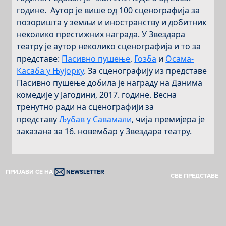
године. Аутор је више од 100 сценографија за
позоришта у земљи и иностранству и добитник
неколико престижних награда. У Звездара
театру је аутор неколико сценографија и то за
представе:
Пасивно пушење
,
Гозба
и
Осама-
Касаба у Њујорку
. За сценографију из представе
Пасивно пушење добила је награду на Данима
комедије у Јагодини, 2017. године. Весна
тренутно ради на сценографији за
представу
Љубав у Савамали
, чија премијера је
заказана за 16. новембар у Звездара театру.
ПРИЈАВИ СЕ НА
NEWSLETTER
СВЕ ПРЕДСТАВЕ