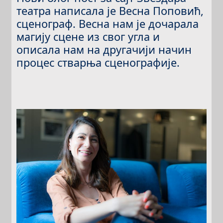
театра написала је Весна Поповић,
сценограф. Весна нам је дочарала
магију сцене из свог угла и
описала нам на другачији начин
процес стварња сценографије.