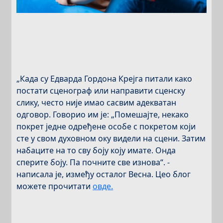
„Када су Едварда Гордона Крејга питали како
постати сценограф или направити сценску
слику, често није имао сасвим адекватан
одговор. Говорио им је: „Помешајте, некако
покрет једне одређене особе с покретом који
сте у свом духовном оку видели на сцени. Затим
набаците на то сву боју коју имате. Онда
сперите боју. Па почните све изнова“. -
написала је, између осталог Весна. Цео блог
можете прочитати
овде.