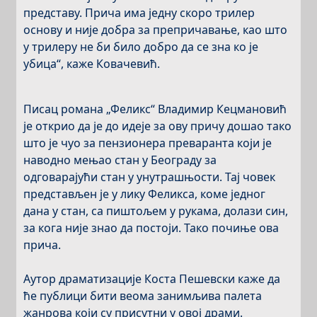
представу. Прича има једну скоро трилер
основу и није добра за препричавање, као што
у трилеру не би било добро да се зна ко је
убица“, каже Ковачевић.
Писац романа „Феликс“ Владимир Кецмановић
је открио да је до идеје за ову причу дошао тако
што је чуо за пензионера преваранта који је
наводно мењао стан у Београду за
одговарајући стан у унутрашњости. Тај човек
представљен је у лику Феликса, коме једног
дана у стан, са пиштољем у рукама, долази син,
за кога није знао да постоји. Тако почиње ова
прича.
Аутор драматизације Коста Пешевски каже да
ће публици бити веома занимљива палета
жанрова који су присутни у овој драми.