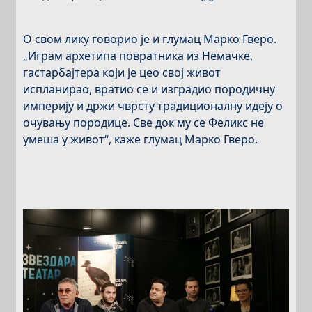
О свом лику говорио је и глумац Марко Гверо.
„Играм архетипа повратника из Немачке,
гастарбајтера који је цео свој живот
испланирао, вратио се и изградио породичну
империју и држи чврсту традиционалну идеју о
очувању породице. Све док му се Феликс не
умеша у живот“, каже глумац Марко Гверо.