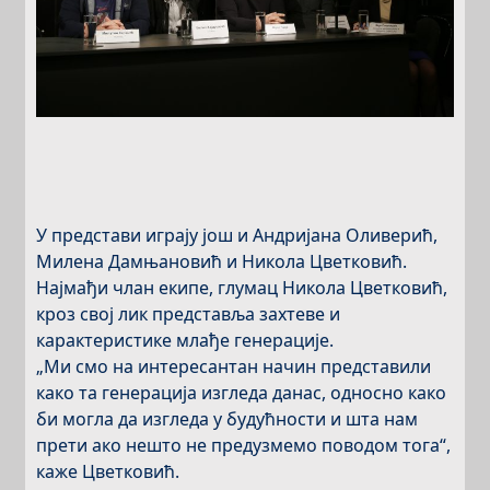
У представи играју још и Андријана Оливерић,
Милена Дамњановић и Никола Цветковић.
Најмађи члан екипе, глумац Никола Цветковић,
кроз свој лик представља захтеве и
карактеристике млађе генерације.
„Ми смо на интересантан начин представили
како та генерација изгледа данас, односно како
би могла да изгледа у будућности и шта нам
прети ако нешто не предузмемо поводом тога“,
каже Цветковић.