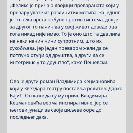
„Феликс је прича о двојици превараната који у
превару улазе из различитих мотива. За једног
је то нека врста побуне против система, док је
за другог то начин да у свој живот доведе оца
кога никад није имао. То је оно што та два лика
на неки начин чини супротним, што их
сукобљава, јер један преваром жели да се
потпуно отуђи од друштва, а други да се
интегрише у то друштво“, каже Пешевски.
Ово је други роман Владимира Кецмановића
који у Звездара театру поставља редитељ Дарко
Бајић. Он каже да су му приче Владимира
Кецмановића веома инспиративне, јер се
његови јунаци за своје циљеве боре до
последњег даха.