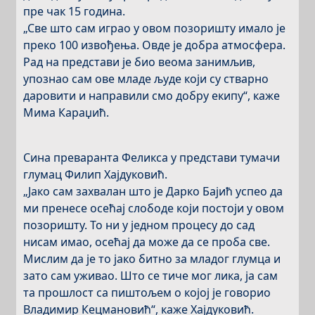
пре чак 15 година.
„Све што сам играо у овом позоришту имало је
преко 100 извођења. Овде је добра атмосфера.
Рад на представи је био веома занимљив,
упознао сам ове младе људе који су стварно
даровити и направили смо добру екипу“, каже
Мима Караџић.
Сина преваранта Феликса у представи тумачи
глумац Филип Хајдуковић.
„Јако сам захвалан што је Дарко Бајић успео да
ми пренесе осећај слободе који постоји у овом
позоришту. То ни у једном процесу до сад
нисам имао, осећај да може да се проба све.
Мислим да је то јако битно за младог глумца и
зато сам уживао. Што се тиче мог лика, ја сам
та прошлост са пиштољем о којој је говорио
Владимир Кецмановић“, каже Хајдуковић.