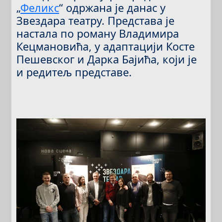
„
Феликс
“ одржана је данас у
Звездара театру. Представа је
настала по роману Владимира
Кецмановића, у адаптацији Косте
Пешевског и Дарка Бајића, који је
и редитељ представе.