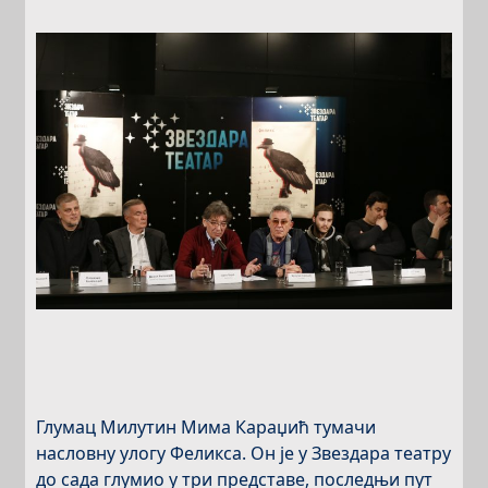
Глумац Милутин Мима Караџић тумачи
насловну улогу Феликса. Он је у Звездара театру
до сада глумио у три представе, последњи пут