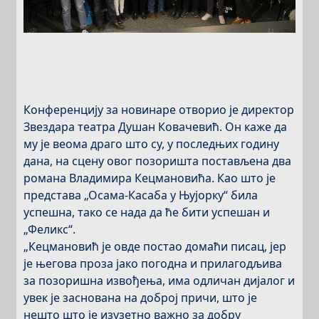
Конференцију за новинаре отворио је директор
Звездара театра Душан Ковачевић. Он каже да
му је веома драго што су, у последњих годину
дана, на сцену овог позоришта постављена два
романа Владимира Кецмановића. Као што је
представа „Осама-Касаба у Њујорку“ била
успешна, тако се нада да ће бити успешан и
„Феликс“.
„Кецмановић је овде постао домаћи писац, јер
је његова проза јако погодна и прилагодљива
за позоришна извођења, има одличан дијалог и
увек је заснована на доброј причи, што је
нешто што је изузетно важно за добру