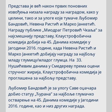
Представа је већ након првих поновних
извођења низала награду за наградом, како у
целини, тако и за улоге које тумаче Љубомир
Бандовић, Невена Ристић и Марко Јанкетић.
Награду публике „Миодраг Петровић Чкаља“ за
најсмешнију представу, Клаустрофобична
комедија добија на 45. Данима комедије у
Јагодини 2016. године, када Невена Ристић и
Марко Јанкетић добијају награду за најбољу
младу глумицу/младог глумца. На 33.
Нушићевим данима у Смедереву према оцени
стручног жирија, Клаустрофобична комедија је
проглашена за најбољу представу.
Љубомир Бандовић је за улогу Саве оџачара
добио статуу „Ћурана” за најбоље глумачко
остварење на 45. Данима комедије у Јагодини
2016. године, као и низ других награда.