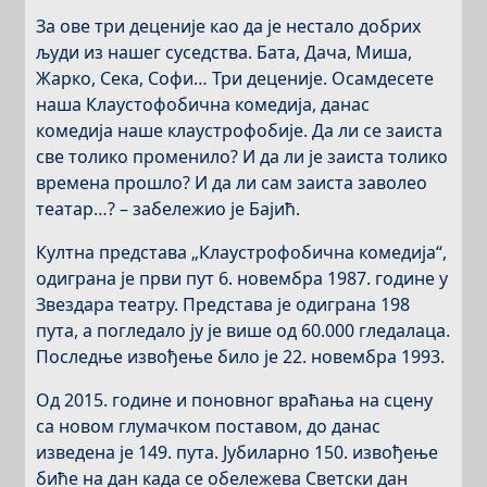
За ове три деценије као да је нестало добрих
људи из нашег суседства. Бата, Дача, Миша,
Жарко, Сека, Софи… Три деценије. Осамдесете
наша Клаустофобична комедија, данас
комедија наше клаустрофобије. Да ли се заиста
све толико променило? И да ли је заиста толико
времена прошло? И да ли сам заиста заволео
театар…? – забележио је Бајић.
Култна представа „Клаустрофобична комедија“,
одиграна је први пут 6. новембра 1987. године у
Звездара театру. Представа је одиграна 198
пута, а погледало ју је више од 60.000 гледалаца.
Последње извођење било је 22. новембра 1993.
Од 2015. године и поновног враћања на сцену
са новом глумачком поставом, до данас
изведена је 149. пута. Јубиларно 150. извођење
биће на дан када се обележева Светски дан