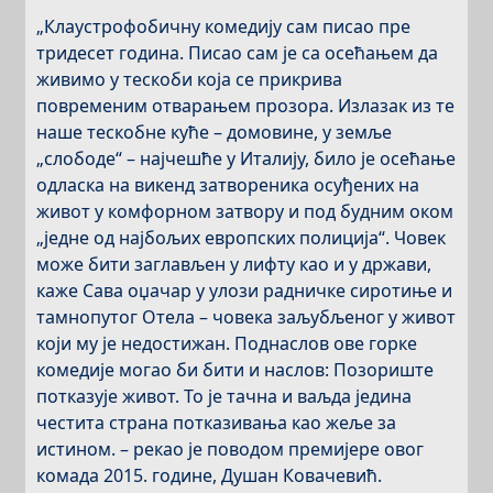
„Клаустрофобичну комедију сам писао пре
тридесет година. Писао сам је са осећањем да
живимо у тескоби која се прикрива
повременим отварањем прозора. Излазак из те
наше тескобне куће – домовине, у земље
„слободе“ – најчешће у Италију, било је осећање
одласка на викенд затвореника осуђених на
живот у комфорном затвору и под будним оком
„једне од најбољих европских полиција“. Човек
може бити заглављен у лифту као и у држави,
каже Сава оџачар у улози радничке сиротиње и
тамнопутог Отела – човека заљубљеног у живот
који му је недостижан. Поднаслов ове горке
комедије могао би бити и наслов: Позориште
потказује живот. То је тачна и ваљда једина
честита страна потказивања као жеље за
истином. – рекао је поводом премијере овог
комада 2015. године, Душан Ковачевић.