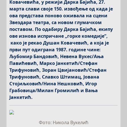
Ковачeвића, у режији Дарка Бајића, 27.
марта слави своје 150. извођење од када је
ова представа поново оживала на сцени
Звездара театра, са новом глумачком
поставом. По одабиру Дарка Бајића, екипу
ове изнова испричане „горке комедије”,
како је рекао Душан Ковачевић, а која је
први пут одиграна 1987. године чине:
Љубомир Бандовић, Невена Вукес/Ања
Павићевић, Марко Јанкетић/Стефан
Трифуновић, Зоран Цвијановић/Стефан
Трифуновић, Славко Штимац, Јована
Стојиљковић/Нина Нешковић, Игор
Грабовица/Милан Громилић и Вања
Јанкетић.
Фото: Никола Вукелић