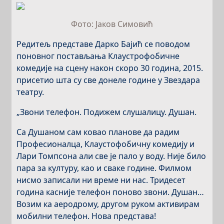
Фото: Јаков Симовић
Редитељ представе Дарко Бајић се поводом
поновног постављања Клаустрофобичне
комедије на сцену након скоро 30 година, 2015.
присетио шта су све донеле године у Звездара
театру.
„Звони телефон. Подижем слушалицу. Душан.
Са Душаном сам ковао планове да радим
Професионалца, Клаустофобичну комедију и
Лари Томпсона али све је пало у воду. Није било
пара за културу, као и сваке године. Филмом
нисмо записали ни време ни нас. Тридесет
година касније телефон поново звони. Душан…
Возим ка аеродрому, другом руком активирам
мобилни телефон. Нова представа!