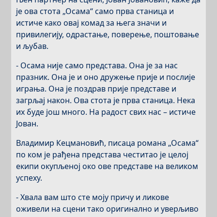
је ова стота „Осама“ само прва станица и
истиче како овај комад за њега значи и
привилегију, одрастање, поверење, поштовање
и љубав.
- Осама није само представа. Она је за нас
празник. Она је и оно дружење прије и послије
играња. Она је поздрав прије представе и
загрљај након. Ова стота је прва станица. Нека
их буде још много. На радост свих нас – истиче
Јован.
Владимир Кецмановић, писаца романа „Осама“
по ком је рађена представа честитао је целој
екипи окупљеној око ове представе на великом
успеху.
- Хвала вам што сте моју причу и ликове
оживели на сцени тако оригинално и уверљиво