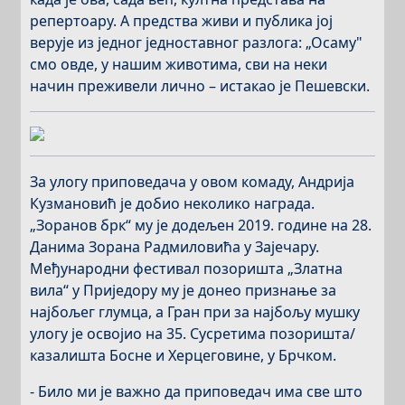
репертоару. А предства живи и публика јој
верује из једног једноставног разлога: „Осаму"
смо овде, у нашим животима, сви на неки
начин преживели лично – истакао је Пешевски.
За улогу приповедача у овом комаду, Андрија
Кузмановић је добио неколико награда.
„Зоранов брк“ му је додељен 2019. године на 28.
Данима Зорана Радмиловића у Зајечару.
Међународни фестивал позоришта „Златна
вила“ у Приједору му је донео признање за
најбољег глумца, а Гран при за најбољу мушку
улогу је освојио на 35. Сусретима позоришта/
казалишта Босне и Херцеговине, у Брчком.
- Било ми је важно да приповедач има све што