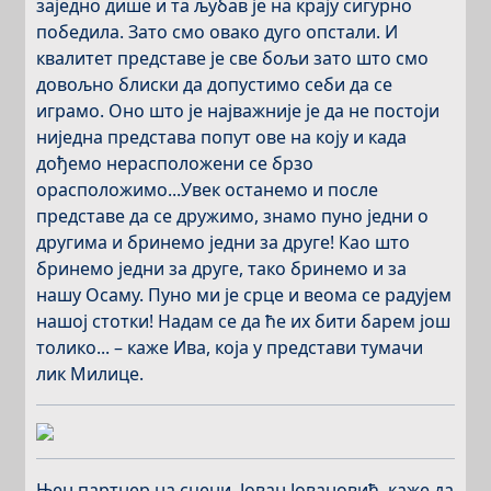
заједно дише и та љубав је на крају сигурно
победила. Зато смо овако дуго опстали. И
квалитет представе је све бољи зато што смо
довољно блиски да допустимо себи да се
играмо. Оно што је најважније је да не постоји
ниједна представа попут ове на коју и када
дођемо нерасположени се брзо
орасположимо...Увек останемо и после
представе да се дружимо, знамо пуно једни о
другима и бринемо једни за друге! Као што
бринемо једни за друге, тако бринемо и за
нашу Осаму. Пуно ми је срце и веома се радујем
нашој стотки! Надам се да ће их бити барем још
толико... – каже Ива, која у представи тумачи
лик Милице.
Њен партнер на сцени, Јован Јовановић, каже да