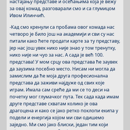
настајању представе и осећањима која је вежу
за овај комад, разговарали смо и са глумицом
Ивом Илинчић.
-Кад смо кренули са пробама овог комада нас
четворо је било још на академији и сви су нас
питали како ћете продати карте за ту представу,
јер нас још увек нико није знао у том тренутку,
нико није ни чуо за нас. А сада је већ 100.
представа! У мом срцу ова представа ће заувек
да заузима посебно место. Нисам ни могла да
замислим да ће моја друга професионална
представа да заживи најдуже од свих које
играм. Имала сам среће да ми се то деси на
почетку мог глумачког пута. Тек сада када имам
друге представе схватам колико је ова
драгоцена и како се јако ретко поклопи екипа у
подели и енергија којом ми сви одишемо
заједно. Ми смо јако блиски, један тим који