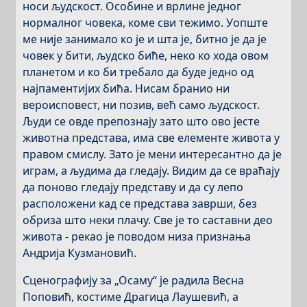
носи људскост. Особине и врлине једног
нормалног човека, коме сви тежимо. Уопште
ме није занимало ко је и шта је, битно је да је
човек у бити, људско биће, неко ко хода овом
планетом и ко би требало да буде једно од
најпаментијих бића. Нисам бранио ни
вероисповест, ни позив, већ само људскост.
Људи се овде препознају зато што ово јесте
животна представа, има све елементе живота у
правом смислу. Зато је мени интересантно да је
играм, а људима да гледају. Видим да се враћају
да поново гледају представу и да су лепо
расположени кад се представа заврши, без
обриза што неки плачу. Све је то саставни део
живота - рекао је поводом низа признања
Андрија Кузмановић.
Сценографију за „Осаму“ је радила Весна
Поповић, костиме Драгица Лаушевић, а