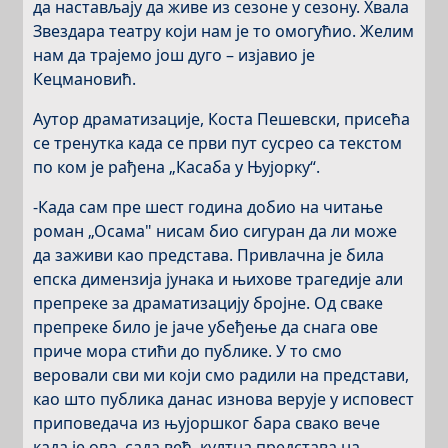
да настављају да живе из сезоне у сезону. Хвала
Звездара театру који нам је то омогућио. Желим
нам да трајемо још дуго – изјавио је
Кецмановић.
Аутор драматизације, Коста Пешевски, присећа
се тренутка када се први пут сусрео са текстом
по ком је рађена „Касаба у Њујорку“.
-Када сам пре шест година добио на читање
роман „Осама" нисам био сигуран да ли може
да заживи као представа. Привлачна је била
епска димензија јунака и њихове трагедије али
препреке за драматизацију бројне. Од сваке
препреке било је јаче убеђење да снага ове
приче мора стићи до публике. У то смо
веровали сви ми који смо радили на представи,
као што публика данас изнова верује у исповест
приповедача из њујоршког бара свако вече
када је ова, сада већ, култна представа на