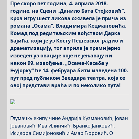
Пре скоро пет година, 4. априла 2018.
године, на Сцени „Данило Бата Стојковић“,
кроз игру шест ликова оживела је прича из
романа „Осама“, Владимира Кецмановића.
Комад под редитељским вођством Дарка
Бајића, који је уз Косту Пешевског радио и
драматизацију, тог априла је премијерно
изведен уз овације које не јењавају ни
након 99. извођења. „Осама-Касаба у
Њујорку“ ће 14. фебруара бити изведена 100.
пут пред публиком Звездара театра, која се
овој представи враћа и по неколико пута!
Глумачку екипу чине Андрија Кузмановић, Јован
Јовановић, Ива Илинчић, Бранко Јанковић,
Исидора Симијоновић и Амар Ћоровић. О