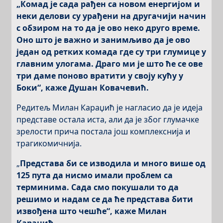
„Комад је сада рађен са новом енергијом и
неки делови су урађени на другачији начин
с обзиром на то да је ово неко друго време.
Оно што је важно и занимљиво да је ово
један од ретких комада где су три глумице у
главним улогама. Драго ми је што ће се ове
три даме поново вратити у своју кућу у
Боки“, каже Душан Ковачевић.
Редитељ Милан Караџић је нагласио да је идеја
представе остала иста, али да је због глумачке
зрелости прича постала још комплекснија и
трагикомичнија.
„
Представа би се изводила и много више од
125 пута да нисмо имали проблем са
терминима. Сада смо покушали то да
решимо и надам се да ће представа бити
извођена што чешће“, каже Милан
Караџић.