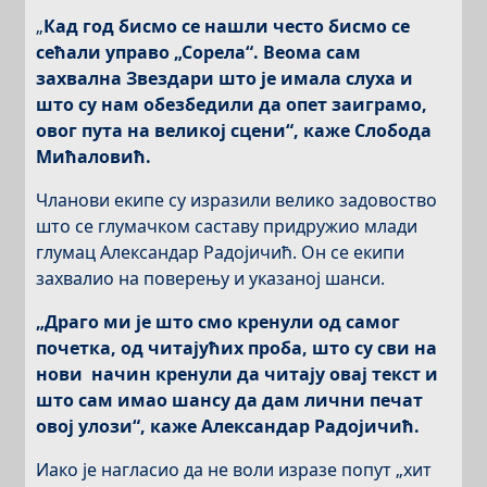
„
Кад год бисмо се нашли често бисмо се
сећали управо „Сорела“. Веома сам
захвална Звездари што је имала слуха и
што су нам обезбедили да опет заиграмо,
овог пута на великој сцени“, каже Слобода
Мићаловић.
Чланови екипе су изразили велико задовоство
што се глумачком саставу придружио млади
глумац Александар Радојичић. Он се екипи
захвалио на поверењу и указаној шанси.
„Драго ми је што смо кренули од самог
почетка, од читајућих проба, што су сви на
нови начин кренули да читају овај текст и
што сам имао шансу да дам лични печат
овој улози“, каже Александар Радојичић.
Иако је нагласио да не воли изразе попут „хит