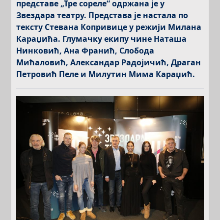
представе „Тре сореле“ одржана је у
Звездара театру. Представа је настала по
тексту Стевана Копривице у режији Милана
Караџића. Глумачку екипу чине Наташа
Нинковић, Ана Франић, Слобода
Мићаловић, Александар Радојичић, Драган
Петровић Пеле и Милутин Мима Караџић.