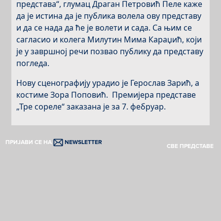
представа“, глумац Драган Петровић Пеле каже
да је истина да је публика волела ову представу
и да се нада да ће је волети и сада. Са њим се
сагласио и колега Милутин Мима Караџић, који
је у завршној речи позвао публику да представу
погледа.
Нову сценографију урадио је Герослав Зарић, а
костиме Зора Поповић. Премијера представе
„Тре сореле“ заказана је за 7. фебруар.
ПРИЈАВИ СЕ НА
NEWSLETTER
СВЕ ПРЕДСТАВЕ