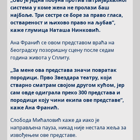
„Ово је једна побуна против патријархалног
система у коме жена не пролази баш
најбоље. Три сестре се боре за право гласа,
оствареност и њихово право на љубав“,
каже глумица Наташа Нинковић.
Ана Франић се овом представом враћа на
београдску позоришну сцену после седам
година живота у Сплиту.
„За мене ова представа значи повратак
породици. Прво Звездара театру, који
стварно сматрам својом другом кућом, јер
сам овде одиграла преко 300 представа и
породици коју чини екипа ове представе“,
каже Ана Франић.
Слобода Мићаловић каже да иако је
направљена пауза, никад није нестала жеља за
извођењем ове представе.