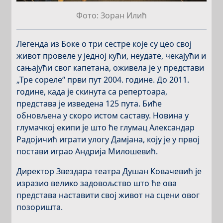
Фото: Зоран Илић
Легенда из Боке о три сестре које су цео свој
живот провеле у једној кући, неудате, чекајући и
сањајући свог капетана, оживела је у представи
„Тре сореле“ први пут 2004. године. До 2011.
године, када је скинута са репертоара,
представа је изведена 125 пута. Биће
обновљена у скоро истом саставу. Новина у
глумачкој екипи је што ће глумац Александар
Радојичић играти улогу Дамјана, коју је у првој
постави играо Андрија Милошевић.
Директор Звездара театра Душан Ковачевић је
изразио велико задовољство што ће ова
представа наставити свој живот на сцени овог
позоришта.