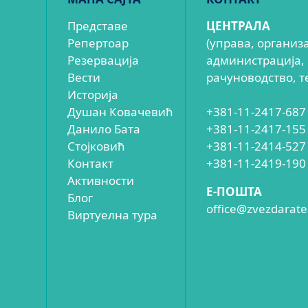
Представе
ЦЕНТРАЛА
Репертоар
(управа, организ
Резервација
администрација,
Вести
рачуноводство, т
Историја
Душан Ковачевић
+381-11-2417-687
Данило Бата
+381-11-2417-155
Стојковић
+381-11-2414-527
Контакт
+381-11-2419-190
Активности
E-ПОШТА
Блог
office@zvezdaratea
Виртуелна тура