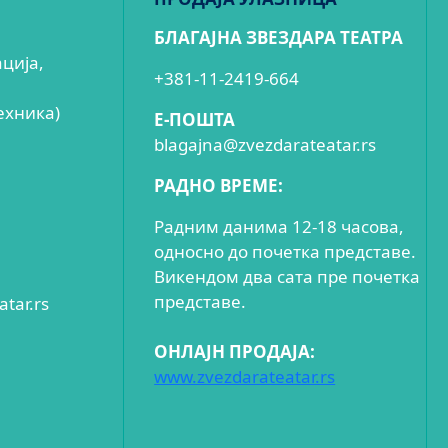
БЛАГАЈНА ЗВЕЗДАРА ТЕАТРА
ација,
+381-11-2419-664
ехника)
E-ПОШТА
blagajna@zvezdarateatar.rs
РАДНО ВРЕМЕ:
Радним данима 12-18 часова,
односно до почетка представе.
Викендом два сата пре почетка
представе.
tar.rs
ОНЛАЈН ПРОДАЈА:
www.zvezdarateatar.rs