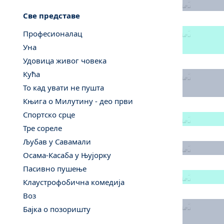
Све представе
Професионалац
Уна
Удовица живог човека
Кућа
То кад увати не пушта
Књига о Милутину - део први
Спортско срце
Тре сореле
Љубав у Савамали
Осама-Касаба у Њујорку
Пасивно пушење
Клаустрофобична комедија
Воз
Бајка о позоришту