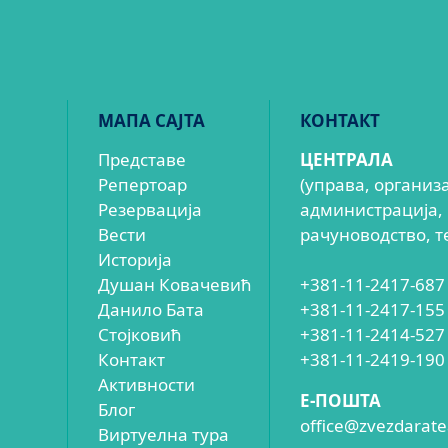
МАПА САЈТА
КОНТАКТ
Представе
ЦЕНТРАЛА
Репертоар
(управа, организ
Резервација
администрација,
Вести
рачуноводство, т
Историја
Душан Ковачевић
+381-11-2417-687
Данило Бата
+381-11-2417-155
Стојковић
+381-11-2414-527
Контакт
+381-11-2419-190
Активности
E-ПОШТА
Блог
office@zvezdaratea
Виртуелна тура