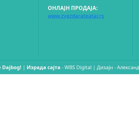
ОНЛАЈН ПРОДАЈА:
www.zvezdarateatar.rs
е
Dajbog!
|
Израда сајтa
- WBS Digital | Дизајн - Алекса