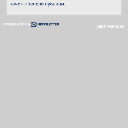
начин пренели публици.
ПРИЈАВИ СЕ НА
NEWSLETTER
СВЕ ПРЕДСТАВЕ