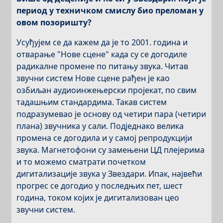
период у техничком смислу био преломан у
овом позоришту?
Усуђујем се да кажем да је то 2001. година и
отварање "Нове сцене" када су се догодиле
радикалне промене по питању звука. Читав
звучни систем Нове сцене рађен је као
озбиљан аудиоинжењерски пројекат, по свим
тадашњим стандардима. Такав систем
подразумевао је основу од четири пара (четири
плана) звучника у сали. Подједнако велика
промена се догодила и у самој репродукцији
звука. Магнетофони су замењени ЦД плејерима
и то можемо сматрати почетком
дигитализације звука у Звездари. Ипак, највећи
прогрес се догодио у последњих пет, шест
година, током којих је дигитализован цео
звучни систем.