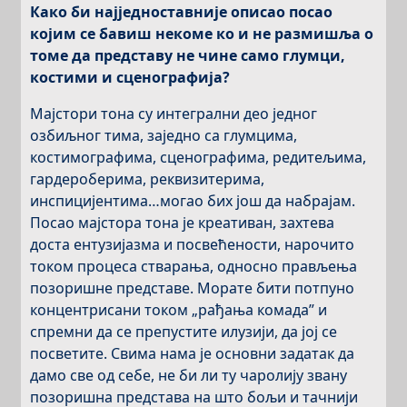
Како би најједноставније oписао посао
којим се бавиш некоме ко и не размишља о
томе да представу не чине само глумци,
костими и сценографија?
Мајстори тона су интегрални део једног
озбиљног тима, заједно са глумцима,
костимографима, сценографима, редитељима,
гардероберима, реквизитерима,
инспицијентима…могао бих још да набрајам.
Посао мајстора тона је креативан, захтева
доста ентузијазма и посвећености, нарочито
током процеса стварања, односно прављења
позоришне представе. Морате бити потпуно
концентрисани током „рађања комада” и
спремни да се препустите илузији, да јој се
посветите. Свима нама је основни задатак да
дамо све од себе, не би ли ту чаролију звану
позоришна представа на што бољи и тачнији