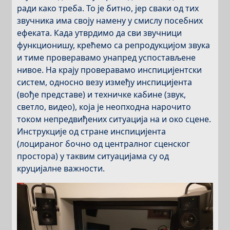
ради како треба. То је битно, јер сваки од тих
звучника има своју намену у смислу посебних
ефеката. Када утврдимо да сви звучници
функционишу, крећемо са репродукцијом звука
и тиме проверавамо унапред успостављене
нивое. На крају проверавамо инспицијентски
систем, односно везу између инспицијента
(вође представе) и техничке кабине (звук,
светло, видео), која је неопходна нарочито
током непредвиђених ситуација на и око сцене.
Инструкције од стране инспицијента
(лоцираног бочно од централног сценског
простора) у таквим ситуацијама су од
круцијалне важности.