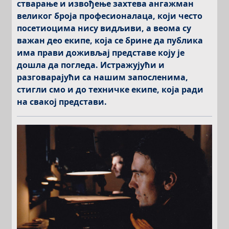
стварање и извођење захтева ангажман
великог броја професионалаца, који често
пoсетиоцима нису видљиви, а веома су
важан део екипе, која се брине да публика
има прави доживљај представе коју је
дошла да погледа. Истражујући и
разговарајући са нашим запосленима,
стигли смо и до техничке екипе, која ради
на свакој представи.