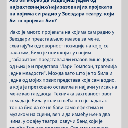
Ако би морао да издвојиш један од
најзахтевнијих/најизазовнијих пројеката
на којима си радио у Звездара театру, који
би то пројекат био?
Иако је много пројеката на којима сам радио у
Звездари представљало изазов за мене,
схватајући одговорност позиције на којој се
налазим, било је оних који су својим
„габаритом” представљали изазов више. Један
од њих је и представа "Лари Томпсон, трагедија
једне младости". Можда зато што је то била и
једна од мојих првих представа које сам водио,
а која је претходно оставила и најјачи утисак на
мене као гледаоца. Техничка захтевност овог
комада је била утолико већа што је задатак
тонца био да се не бави само ефектима и
музиком на сцени, већ и да између њена два
чина, у фоајеу театра, озвучи бенд који је