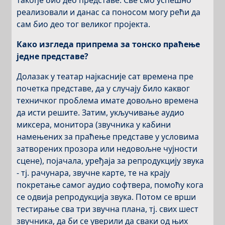
такође био део представе. Све смо успешно
реализовали и данас са поносом могу рећи да
сам био део тог великог пројекта.
Како изгледа припрема за тонско праћење
једне представе?
Долазак у театар најкасније сат времена пре
почетка представе, да у случају било каквог
техничког проблема имате довољно времена
да исти решите. Затим, укључивање аудио
миксера, монитора (звучника у кабини
намењених за праћење представе у условима
затворених прозора или недовољне чујности
сцене), појачала, уређаја за репродукцију звука
- тј. рачунара, звучне карте, те на крају
покретање самог аудио софтвера, помоћу кога
се одвија репродукција звука. Потом се врши
тестирање сва три звучна плана, тј. свих шест
звучника, да би се уверили да сваки од њих