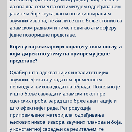
да ова два сегмента оптимизујем одређивањем
јачине и боје звука, као и позиционирањем
звучних извора, не би ли се што боље стопио са
драмском радњом и тиме подигао атмосферу
једне позоришне представе.
Који су најзначајнији кораци у твом послу, а
који директно утичу на припрему једне
представе?
Одабир што адекватнијих и квалитетнијих
звучних ефеката у задатом временском
периоду и њихова додатна обрада. Пожељно је
и што боље савладати драмски текст пре
сценских проба, зарад што брже адаптације и
што ефектнијег рада. Репродукција
припремљеног материјала, одређивање
њихових нивоа, извора, звучних планова и боја,
у константној сарадњи са редитељем, те