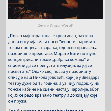
Фото: Соња Жугић
„Посао мајстора тона је креативан, захтева
доста ентузијазма и посвећености, нарочито
током процеса стварања, односно прављења
позоришне представе. Морате бити потпуно
концентрисани током „рађања комада” и
спремни да се препустите илузији, да јој се
посветите.” Овако свој посао у позоришту
описује наш Никола Јововић, који је у Звездара
театру дуже од 15 година, а уз чију подршку из
тонске кабине на сцени настају чаролије, због
којих се радо враћамо театру и доживјају које
он пружа.