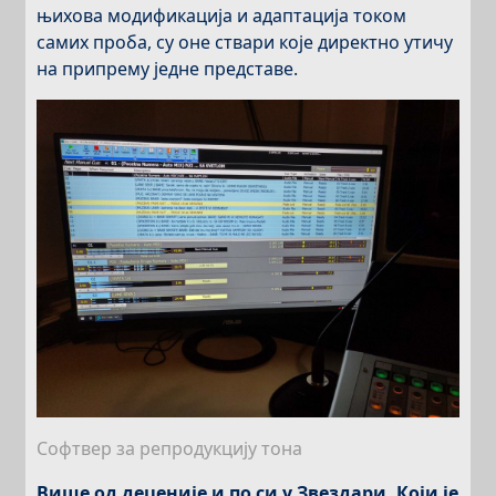
њихова модификација и адаптација током
самих проба, су оне ствари које директно утичу
на припрему једне представе.
Софтвер за репродукцију тона
Више од деценије и по си у Звездари. Који је