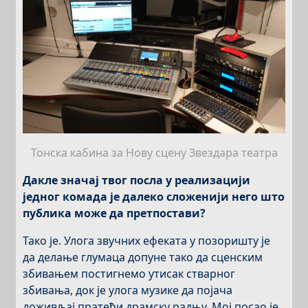
Тонска кабина за Нову сцену Звездара театра
Дакле значај твог посла у реализацији
једног комада је далеко сложенији него што
публика може да претпостави?
Тако је. Улога звучних ефеката у позоришту је
да делање глумаца допуне тако да сценским
збивањем постигнемо утисак стварног
збивања, док је улога музике да појача
доживљај пратећи драмску радњу. Мој посао је