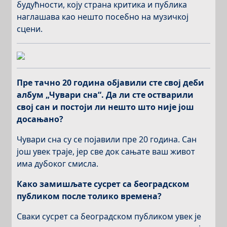
будућности, коју страна критика и публика
наглашава као нешто посебно на музичкој
сцени.
Пре тачно 20 година објавили сте свој деби
албум „Чувари сна“. Да ли сте остварили
свој сан и постоји ли нешто што није још
досањано?
Чувари сна су се појавили пре 20 година. Сан
још увек траје, јер све док сањате ваш живот
има дубоког смисла.
Како замишљате сусрет са београдском
публиком после толико времена?
Сваки сусрет са београдском публиком увек је