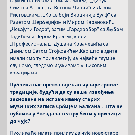
глумишта Ђузом Стоиљковићем, „Дибук”
Симона Анског, са Весном Чипчић и Лазом
Ристовским… „Ко се боји Вирџиније Вулф” са
Радетом Шербеџијом и Миром Карановић…
„Чекајући Годоа”, затим „Гардеробер” са Љубом
Тадићем и Пером Ķраљем, као и
„Професионалац” Душана Ковачевића са
Данилом Батом Стојковићем.Као што видите
имали смо ту привилегију да највеће глумце
слушамо, гледамо и уживамо у њиховим
креацијама.
Публика вас препознаје као чуваре српске
традиције, будући да су ваша извођења
заснована на истраживању старих
музичких записа Србије и Балкана . Шта ће
публика у Звездара театру бити у прилици
да чује?
Публика ће имати прилику да чује нове-старе