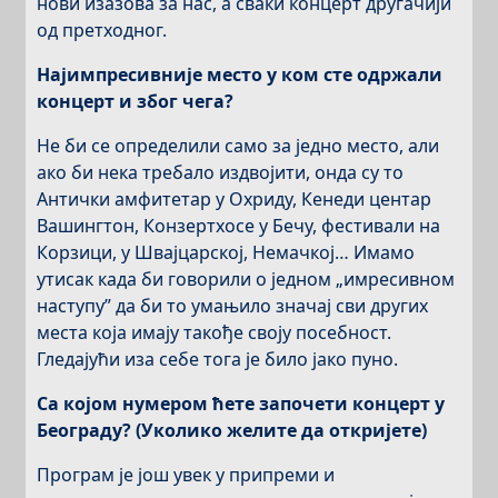
нови изазова за нас, а сваки концерт другачији
од претходног.
Најимпресивније место у ком сте одржали
концерт и због чега?
Не би се определили само за једно место, али
ако би нека требало издвојити, онда су то
Антички амфитетар у Охриду, Кенеди центар
Вашингтон, Конзертхосе у Бечу, фестивали на
Корзици, у Швајцарској, Немачкој… Имамо
утисак када би говорили о једном „имресивном
наступу” да би то умањило значај сви других
места која имају такође своју посебност.
Гледајући иза себе тога је било јако пуно.
Са којом нумером ћете започети концерт у
Београду? (Уколико желите да откријете)
Програм је још увек у припреми и