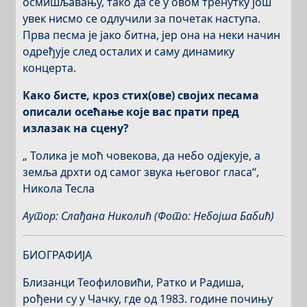
осмишљавању, тако да се у овом тренутку још
увек нисмо се одлучили за почетак наступа.
Прва песма је јако битна, јер она на неки начин
одређује след осталих и саму динамику
концерта.
Како бисте, кроз стих(ове) својих песама
описали осећање које вас прати пред
излазак на сцену?
„ Толика је моћ човекова, да небо одјекује, а
земља дрхти од самог звука његовог гласа“,
Никола Тесла
Аутор: Слађана Николић
(Фото: Небојша Бабић)
БИОГРАФИЈА
Близанци Теофиловићи, Ратко и Радиша,
рођени су у Чачку, где од 1983. године почињу