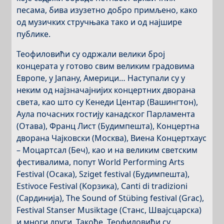
песама, бива изузетно добро примљено, како
од музичких стручњака тако и од најшире
публике.
Теофиловићи су одржали велики број
концерата у готово свим великим градовима
Европе, у Јапану, Америци… Наступали су у
неким од најзначајнијих концертних дворана
света, као што су Кенеди Центар (Вашингтон),
Аула почасних гостију канадског Парламента
(Отава), Франц Лист (Будимпешта), Концертна
дворана Чајковски (Москва), Виена Концертхаус
– Моцартсал (Беч), као и на великим светским
фестивалима, попут World Performing Arts
Festival (Oсака), Sziget festival (Будимпешта),
Estivoce Festival (Koрзика), Canti di tradizioni
(Сардинија), The Sound of Stübing festival (Grac),
Festival Stanser Musiktage (Станс, Швајсцарска)
и многи други. Такође, Теофиловићи су