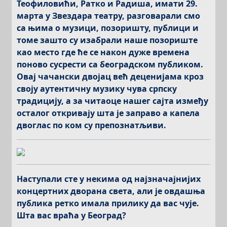
Теофиловићи, Ратко и Радиша, имати 29.
марта у Звездара театру, разговарали смо
са њима о музици, позоришту, публици и
томе зашто су изабрали наше позориште
као место где ће се након дуже времена
поново сусрести са београдском публиком.
Овај чачански двојац већ деценијама кроз
своју аутентичну музику чува српску
традицију, а за читаоце нашег сајта између
осталог откривају шта је заправо а капела
двоглас по ком су препознатљиви.
Наступали сте у некима од најзначајнијих
концертних дворана света, али је овдашња
публика ретко имала прилику да вас чује.
Шта вас враћа у Београд?