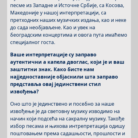
песме из Западне и Источне Србије, са Косова,
Македоније у нашој интерпретацији, са
претходних наших музичких издања, као и неке
до сада необјављене. Као и увек на
београдским концертима и овога пута имаћемо
специјалног госта.
Ваше интерпретације су заправо
аутентични а капела двоглас, који је и ваш
заштитни знак. Како бисте нам
најједноставније објаснили шта заправо
представља овај јединствени стил
извођења?
Оно што је јединствено и посебно за наше
извођење је да световну музику изводимо на
начин који подсећа на сакралну музику. Такође
избор песама и њихова интрепретација одишу
поштовањем према садашњости, прошлости и