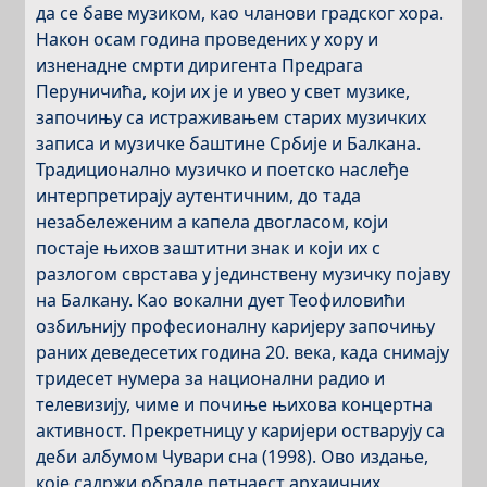
да се баве музиком, као чланови градског хора.
Након осам година проведених у хору и
изненадне смрти диригента Предрага
Перуничића, који их је и увео у свет музике,
започињу са истраживањем старих музичких
записа и музичке баштине Србије и Балкана.
Традиционално музичко и поетско наслеђе
интерпретирају аутентичним, до тада
незабележеним а капела двогласом, који
постаје њихов заштитни знак и који их с
разлогом сврстава у јединствену музичку појаву
на Балкану. Као вокални дует Теофиловићи
озбиљнију професионалну каријеру започињу
раних деведесетих година 20. века, када снимају
тридесет нумера за национални радио и
телевизију, чиме и почиње њихова концертна
активност. Прекретницу у каријери остварују са
деби албумом Чувари сна (1998). Ово издање,
које садржи обраде петнаест архаичних