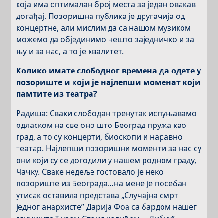
која има оптималан број места за један овакав
догађај. Позоришна публика је другачија од
концертне, али мислим да са нашом музиком
можемо да објединимо нешто заједничко и за
њу и за нас, а то је квалитет.
Колико имате слободног времена да одете у
позориште и који је најлепши моменат који
памтите из театра?
Радиша: Сваки слободан тренутак испуњавамо
одласком на све оно што Београд пружа као
град, а то су концерти, биоскопи и наравно
театар. Најлепши позоришни моменти за нас су
они који су се догодили у нашем родном граду,
Чачку. Сваке недеље гостовало је неко
позориште из Београда…на мене је посебан
утисак оставила представа „Случајна смрт
једног анархисте” Дарија Фоа са бардом нашег