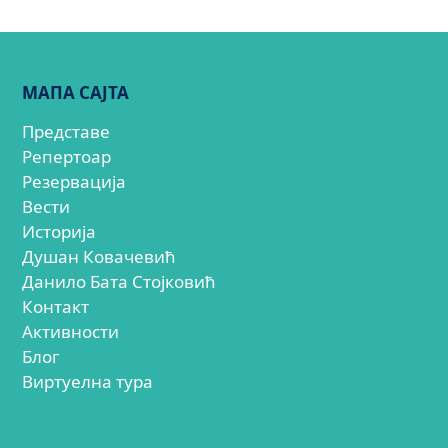
МАПА САЈТА
Представе
Репертоар
Резервација
Вести
Историја
Душан Ковачевић
Данило Бата Стојковић
Контакт
Активности
Блог
Виртуелна тура