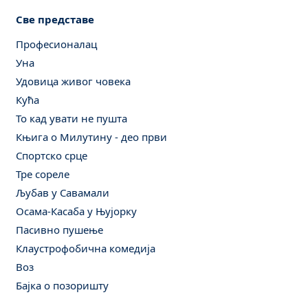
Све представе
Професионалац
Уна
Удовица живог човека
Кућа
То кад увати не пушта
Књига о Милутину - део први
Спортско срце
Тре сореле
Љубав у Савамали
Осама-Касаба у Њујорку
Пасивно пушење
Клаустрофобична комедија
Воз
Бајка о позоришту