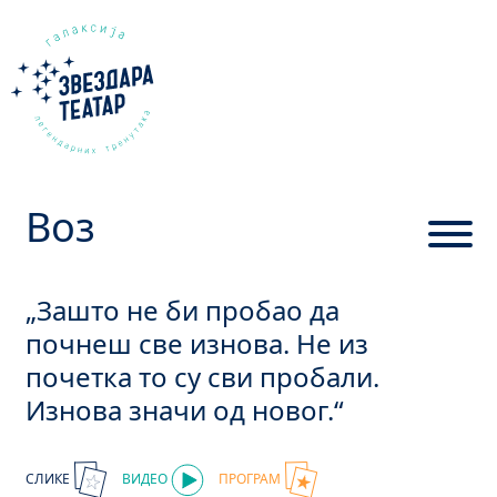
Воз
„Зашто не би пробао да
почнеш све изнова. Не из
почетка то су сви пробали.
Изнова значи од новог.“
СЛИКЕ
ВИДЕО
ПРОГРАМ