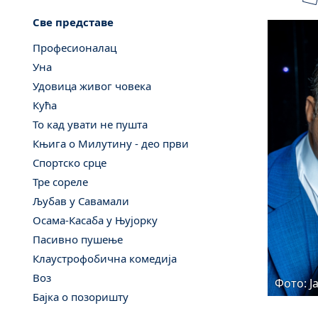
Све представе
Професионалац
Уна
Удовица живог човека
Кућа
То кад увати не пушта
Књига о Милутину - део први
Спортско срце
Тре сореле
Љубав у Савамали
Осама-Касаба у Њујорку
Пасивно пушење
Клаустрофобична комедија
Воз
Фото: Ј
Бајка о позоришту