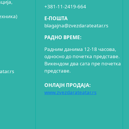
ација,
+381-11-2419-664
ехника)
E-ПОШТА
blagajna@zvezdarateatar.rs
РАДНО ВРЕМЕ:
Радним данима 12-18 часова,
односно до почетка представе.
Викендом два сата пре почетка
представе.
tar.rs
ОНЛАЈН ПРОДАЈА:
www.zvezdarateatar.rs