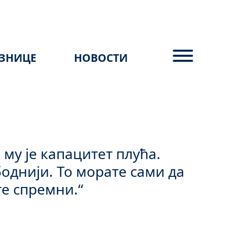
ЗНИЦЕ
НОВОСТИ
му је капацитет плућа.
однији. То морате сами да
те спремни.“