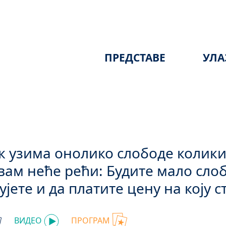
ПРЕДСТАВЕ
УЛА
к узима онолико слободе колики 
вам неће рећи: Будите мало слоб
ујете и да платите цену на коју с
ВИДЕО
ПРОГРАМ