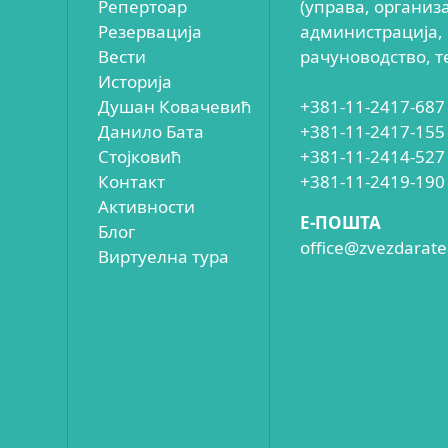
Репертоар
(управа, организ
Резервација
администрација,
Вести
рачуноводство, т
Историја
Душан Ковачевић
+381-11-2417-687
Данило Бата
+381-11-2417-155
Стојковић
+381-11-2414-527
Контакт
+381-11-2419-190
Активности
E-ПОШТА
Блог
office@zvezdaratea
Виртуелна тура