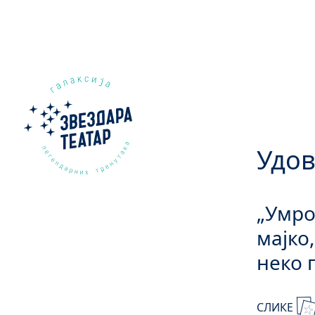
Удов
„Умро
мајко
неко 
СЛИКЕ