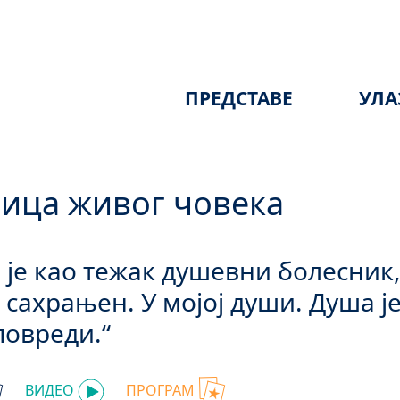
ПРЕДСТАВЕ
УЛА
ица живог човека
 је као тежак душевни болесник, 
, сахрањен. У мојој души. Душа ј
повреди.“
ВИДЕО
ПРОГРАМ