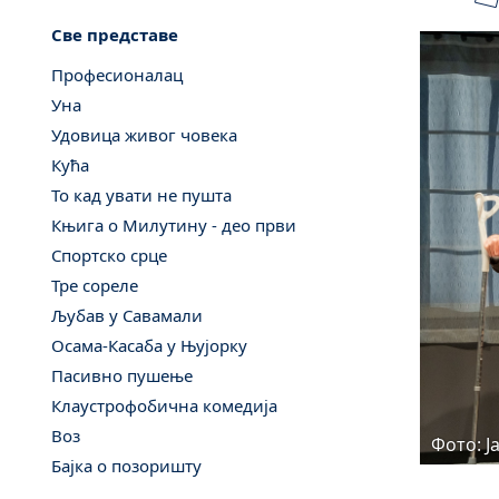
Све представе
Професионалац
Уна
Удовица живог човека
Кућа
То кад увати не пушта
Књига о Милутину - део први
Спортско срце
Тре сореле
Љубав у Савамали
Осама-Касаба у Њујорку
Пасивно пушење
Клаустрофобична комедија
Воз
Фото: Ј
Бајка о позоришту