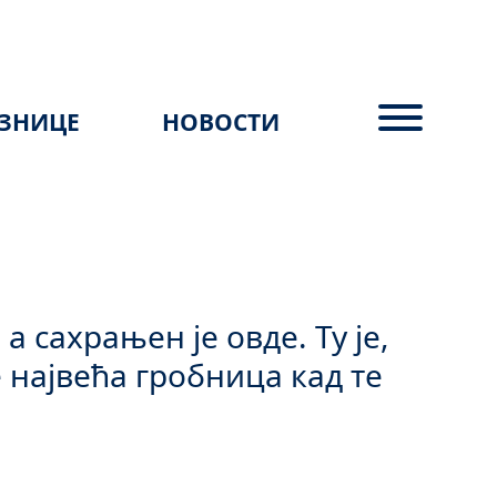
ЗНИЦЕ
НОВОСТИ
а сахрањен је овде. Ту је,
е највећа гробница кад те