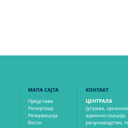
МАПА САЈТА
КОНТАКТ
Представе
ЦЕНТРАЛА
Репертоар
(управа, организ
Резервација
администрација,
Вести
рачуноводство, т