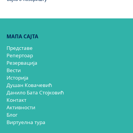
МАПА САЈТА
Представе
Репертоар
Резервација
Вести
Историја
Душан Ковачевић
Данило Бата Стојковић
Контакт
Активности
Блог
Виртуелна тура