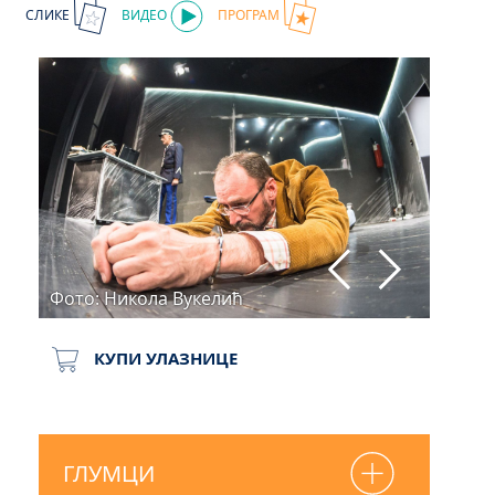
СЛИКЕ
ВИДЕО
ПРОГРАМ
Фото: Никола Вукелић
Фото:
КУПИ УЛАЗНИЦЕ
ГЛУМЦИ