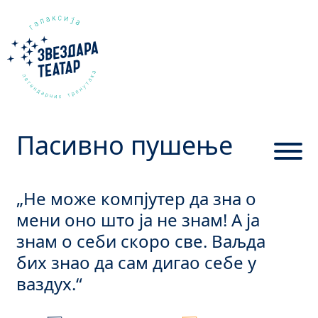
Пасивно пушење
„Не може компјутер да зна о
мени оно што ја не знам! А ја
знам о себи скоро све. Ваљда
бих знао да сам дигао себе у
ваздух.“