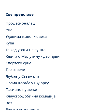
Све представе
Професионалац
Уна
Удовица живог човека
Кућа
То кад увати не пушта
Књига о Милутину - део први
Спортско срце
Тре сореле
Љубав у Савамали
Осама-Касаба у Њујорку
Пасивно пушење
Клаустрофобична комедија
Воз
Бајка о позоришту