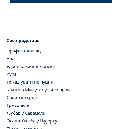
Све представе
Професионалац
Уна
Удовица живог човека
Кућа
То кад увати не пушта
Књига о Милутину - део први
Спортско срце
Тре сореле
Љубав у Савамали
Осама-Касаба у Њујорку
Пасивно пушење