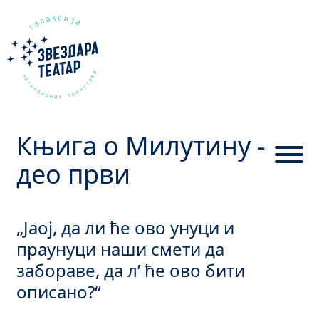
Књига о Милутину -
део први
„Јаој, да ли ће ово унуци и
праунуци наши смети да
забораве, да л’ ће ово бити
описано?“