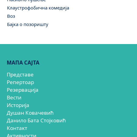
Клаустрофобична комедија
Воз
Бајка о позоришту
МАПА САЈТА
Представе
Репертоар
Резервација
Вести
Историја
Душан Ковачевић
Данило Бата Стојковић
Контакт
Активности