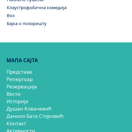
Клаустрофобична комедија
Воз
Бајка о позоришту
МАПА САЈТА
Представе
Репертоар
Резервација
Вести
Историја
Душан Ковачевић
Данило Бата Стојковић
Контакт
Активности