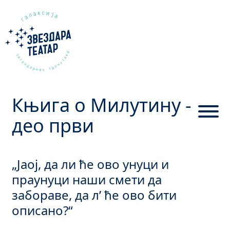
Књига о Милутину -
део први
„Јаој, да ли ће ово унуци и
праунуци наши смети да
забораве, да л’ ће ово бити
описано?“