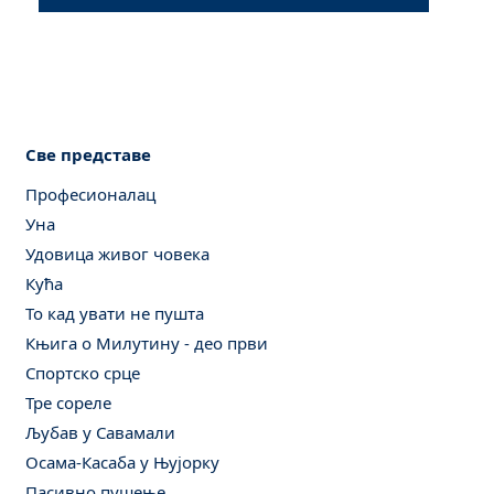
Све представе
Професионалац
Уна
Удовица живог човека
Кућа
То кад увати не пушта
Књига о Милутину - део први
Спортско срце
Тре сореле
Љубав у Савамали
Осама-Касаба у Њујорку
Пасивно пушење