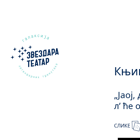
Књиг
„Јаој
л’ ће
СЛИКЕ