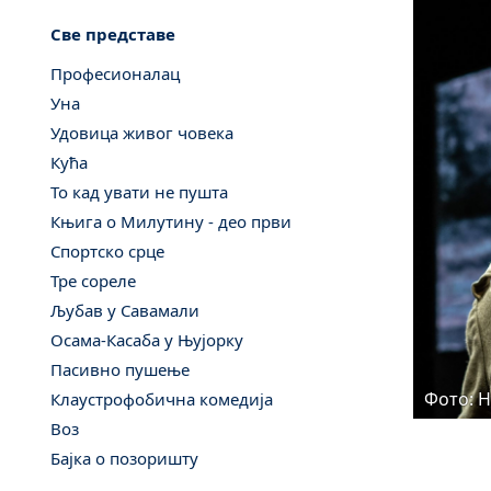
Све представе
Професионалац
Уна
Удовица живог човека
Кућа
То кад увати не пушта
Књига о Милутину - део први
Спортско срце
Тре сореле
Љубав у Савамали
Осама-Касаба у Њујорку
Пасивно пушење
Фото: 
Клаустрофобична комедија
Воз
Бајка о позоришту