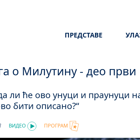
ПРЕДСТАВЕ
УЛА
а о Милутину - део први
, да ли ће ово унуци и праунуци 
 ово бити описано?“
ВИДЕО
ПРОГРАМ