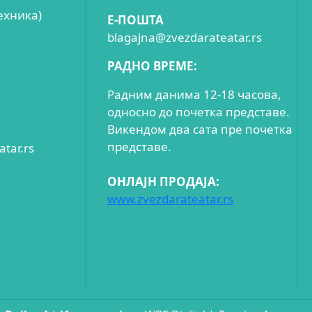
ехника)
E-ПОШТА
blagajna@zvezdarateatar.rs
РАДНО ВРЕМЕ:
Радним данима 12-18 часова,
односно до почетка представе.
Викендом два сата пре почетка
представе.
tar.rs
ОНЛАЈН ПРОДАЈА:
www.zvezdarateatar.rs