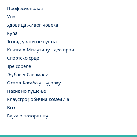
Професионалац
Уна
Удовица живог човека
Кућа
То кад увати не пушта
Књига о Милутину - део први
Спортско срце
Тре сореле
Љубав у Савамали
Осама-Касаба у Њујорку
Пасивно пушење
Клаустрофобична комедија
Воз
Бајка о позоришту